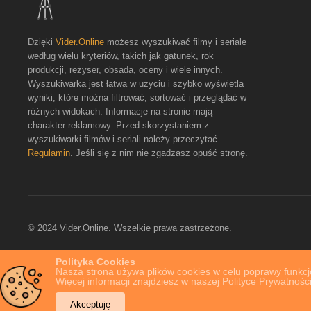
Dzięki
Vider.Online
możesz wyszukiwać filmy i seriale
według wielu kryteriów, takich jak gatunek, rok
produkcji, reżyser, obsada, oceny i wiele innych.
Wyszukiwarka jest łatwa w użyciu i szybko wyświetla
wyniki, które można filtrować, sortować i przeglądać w
różnych widokach. Informacje na stronie mają
charakter reklamowy. Przed skorzystaniem z
wyszukiwarki filmów i seriali należy przeczytać
Regulamin
. Jeśli się z nim nie zgadzasz opuść stronę.
© 2024 Vider.Online. Wszelkie prawa zastrzeżone.
Polityka Cookies
Nasza strona używa plików cookies w celu poprawy funkcjo
Więcej informacji znajdziesz w naszej Polityce Prywatności
Akceptuję