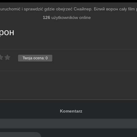
by uruchomić i sprawdzić gdzie obejrzeć Снайпер. Білий ворон cały film po
126
użytkowników online
орон
Twoja ocena:
0
Komentarz