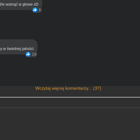
eźle walnąć w głowe xD
6
y w świetnej jakości
19
Wczytaj więcej komentarzy... (37)