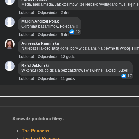
Mega, mega mega. Jak ktoś mówi, że kiepsko wygląda to musi się ni
Lubie to!
Odpowiedz
2 dni
Marcin Andrzej Polak
Ogromna baza filmów, Polecam !!
12
Lubie to!
Odpowiedz
5 dni
Agnieszka Kamińska
Najlepsza jakość, jaką do tej pory widziałam. Na pewno tu wrócę! Film
Lubie to!
Odpowiedz
12 godz.
Rafał Jabłoński
W końcu coś, co działa bez zarzutów i w świetnej jakości. Super!
17
Lubie to!
Odpowiedz
11 godz.
Sprawdź podobne filmy:
The Princess
The Lost Princess