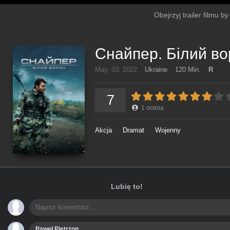
Obejrzyj trailer filmu 
Снайпер. Білий в
May. 03, 2022
Ukraine
120 Min.
R
7
1
ocena
Akcja
Dramat
Wojenny
Lubię to!
Paweł Pietrzop