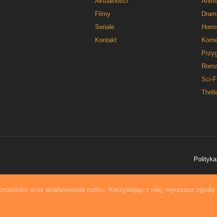
Aktualności
Anim
Filmy
Dram
Seriale
Horro
Kontakt
Kome
Przy
Roma
Sci-F
Thrill
Polityka
nalności oraz analizowania ruchu. Korzystając z niej, wyrażasz zgodę
.