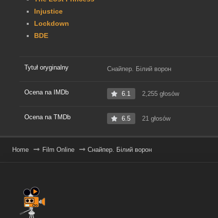
Injustice
Lockdown
BDE
Tytuł oryginalny
Снайпер. Білий ворон
Ocena na IMDb
6.1
2,255 głosów
Ocena na TMDb
6.5
21 głosów
Home
Film Online
Снайпер. Білий ворон