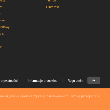
acja
Tumblr
at
Pinterest
r
dia
godowy
ns
i
er
 prywatności
Informacje o cookies
Regulamin
 na używanie cookies zgodnie z ustawieniami Twojej przeglądarki.