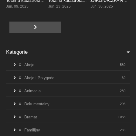
Totalna katastrofa: Tragedia na Astroworld
Totalna katastrofa: Śmierdzący rejs
ZAKLINACZKA REKINÓW
6.7
6
7
Jun. 09, 2025
Jun. 23, 2025
Jun. 30, 2025
Kategorie
Akcja
580
Akcja i Przygoda
69
Animacja
280
Dokumentalny
206
Dramat
1 088
Familijny
285