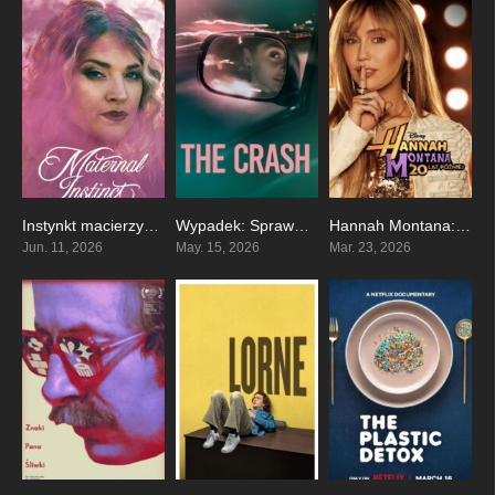
Instynkt macierzyński
Wypadek: Sprawa Mackenzie Shirilli
Hannah Montana: 20 lat później
7.2
0
6.4
Jun. 11, 2026
May. 15, 2026
Mar. 23, 2026