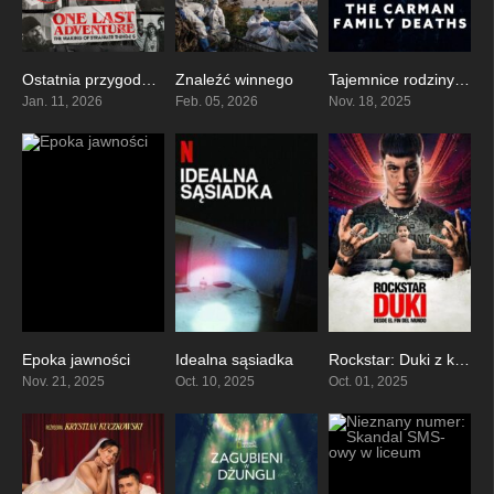
Ostatnia przygoda: Jak powstawało „Stranger Things 5”
Znaleźć winnego
Tajemnice rodziny Carmanów
0
7.1
6.3
Jan. 11, 2026
Feb. 05, 2026
Nov. 18, 2025
Epoka jawności
Idealna sąsiadka
Rockstar: Duki z końca świata
7.1
7.2
6.1
Nov. 21, 2025
Oct. 10, 2025
Oct. 01, 2025