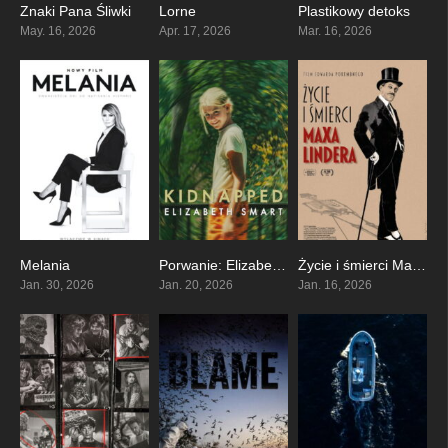
Znaki Pana Śliwki
Lorne
Plastikowy detoks
7.9
0
6.8
May. 16, 2026
Apr. 17, 2026
Mar. 16, 2026
Melania
Porwanie: Elizabeth Smart
Życie i śmierci Maxa Lindera
0
6.8
0
Jan. 30, 2026
Jan. 20, 2026
Jan. 16, 2026