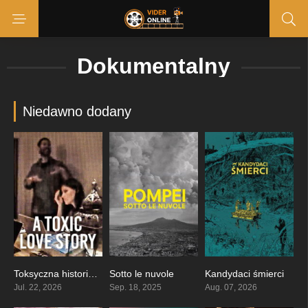
Dokumentalny
Niedawno dodany
Toksyczna historia miłosna
Sotto le nuvole
Kandydaci śmierci
6.7
6.9
0
Jul. 22, 2026
Sep. 18, 2025
Aug. 07, 2026