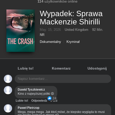
114
użytkowników online
Wypadek: Sprawa
Mackenzie Shirilli
May. 15, 2026
United Kingdom
92 Min.
NR
Dokumentalny
Kryminał
Lubię to!
Komentarz
Udostępnij
Dawid Tyszkiewicz
Kino z najwyższej półki 😍
24
Lubie to!
Odpowiedz
3 dni
Paweł Pietrzop
Mega, mega mega. Jak ktoś mówi, że kiepsko wygląda to musi