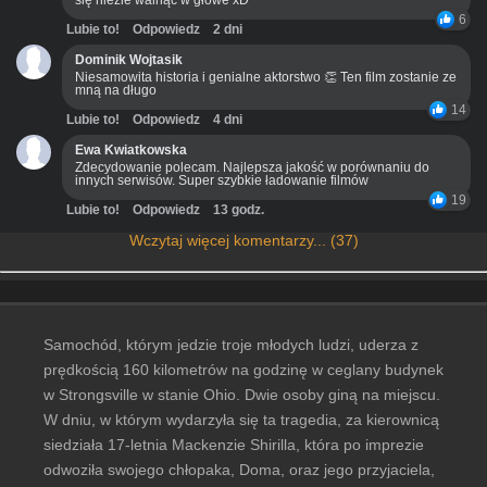
się nieźle walnąć w głowe xD
6
Lubie to!
Odpowiedz
2 dni
Dominik Wojtasik
Niesamowita historia i genialne aktorstwo 👏 Ten film zostanie ze
mną na długo
14
Lubie to!
Odpowiedz
4 dni
Ewa Kwiatkowska
Zdecydowanie polecam. Najlepsza jakość w porównaniu do
innych serwisów. Super szybkie ładowanie filmów
19
Lubie to!
Odpowiedz
13 godz.
Wczytaj więcej komentarzy... (37)
Samochód, którym jedzie troje młodych ludzi, uderza z
prędkością 160 kilometrów na godzinę w ceglany budynek
w Strongsville w stanie Ohio. Dwie osoby giną na miejscu.
W dniu, w którym wydarzyła się ta tragedia, za kierownicą
siedziała 17-letnia Mackenzie Shirilla, która po imprezie
odwoziła swojego chłopaka, Doma, oraz jego przyjaciela,