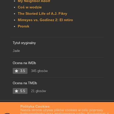
My Neighbor Adolf
Coś w wodzie
The Storied Life of A.J. Fikry
Mirreyes vs. Godínez 2: El retiro
Prorok
Tytuł oryginalny
Jade
Ocena na IMDb
3.5
345 głosów
Ocena na TMDb
5.5
21 głosów
Polityka Cookies
Home
Film Online
Zabójcza Jade
Nasza strona używa plików cookies w celu poprawy
funkcjonalności oraz analizowania ruchu. Korzystając z