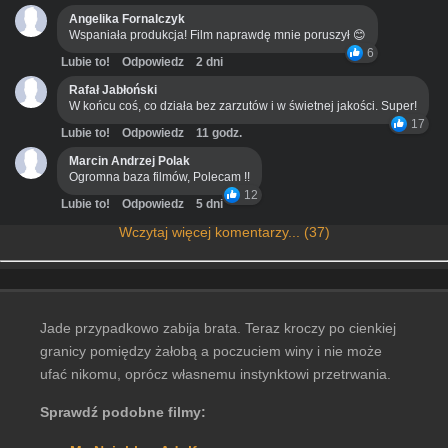
Angelika Fornalczyk
Wspaniała produkcja! Film naprawdę mnie poruszył 😊
6
Lubie to!
Odpowiedz
2 dni
Rafał Jabłoński
W końcu coś, co działa bez zarzutów i w świetnej jakości. Super!
17
Lubie to!
Odpowiedz
11 godz.
Marcin Andrzej Polak
Ogromna baza filmów, Polecam !!
12
Lubie to!
Odpowiedz
5 dni
Wczytaj więcej komentarzy... (37)
Jade przypadkowo zabija brata. Teraz kroczy po cienkiej
granicy pomiędzy żałobą a poczuciem winy i nie może
ufać nikomu, oprócz własnemu instynktowi przetrwania.
Sprawdź podobne filmy: