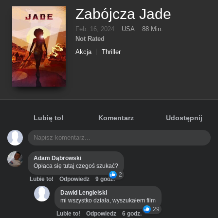
Zabójcza Jade
Feb. 16, 2024
USA
88 Min.
Not Rated
Akcja
Thriller
Lubię to!
Komentarz
Udostępnij
Adam Dąbrowski
Opłaca się tutaj czegoś szukać?
2
Lubie to!
Odpowiedz
9 godz.
Dawid Lengielski
mi wszystko działa, wyszukałem film
29
Lubie to!
Odpowiedz
6 godz.