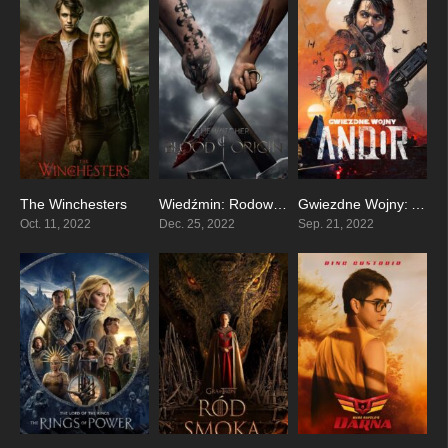
The Winchesters
Wiedźmin: Rodowód krwi
Gwiezdne Wojny: Andor
7.857
5.7
7.944
Oct. 11, 2022
Dec. 25, 2022
Sep. 21, 2022