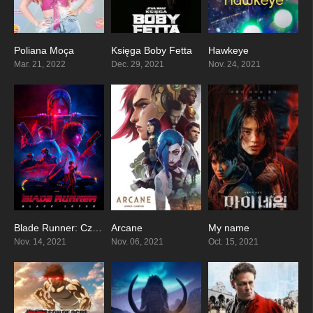
Poliana Moça
Księga Boby Fetta
Hawkeye
7.136
7.931
8.112
Mar. 21, 2022
Dec. 29, 2021
Nov. 24, 2021
Blade Runner: Czarny Lotos
Arcane
My name
7.29
8.743
8.322
Nov. 14, 2021
Nov. 06, 2021
Oct. 15, 2021