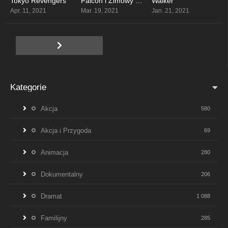
Tokyo Revengers
Falcon i Zimowy Żołnierz
Walker
8.598
7.75
7.1
Apr. 11, 2021
Mar. 19, 2021
Jan. 21, 2021
Kategorie
Akcja
580
Akcja i Przygoda
69
Animacja
280
Dokumentalny
206
Dramat
1 088
Familijny
285