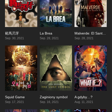
範馬刃牙
La Brea
Malverde: El Santo Patrón
8.115
7.346
7.667
Sep. 30, 2021
Sep. 28, 2021
Sep. 28, 2021
Squid Game
Zaginiony symbol
A gdyby…?
7.832
7.5
8.318
Sep. 17, 2021
Sep. 16, 2021
Aug. 11, 2021