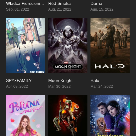
Władca Pierścieni: Pierścienie Władzy
Ród Smoka
Darna
7.547
8.537
4.25
Sep. 01, 2022
Aug. 21, 2022
Aug. 15, 2022
SPY×FAMILY
Moon Knight
Halo
8.712
7.979
8.447
Apr. 09, 2022
Mar. 30, 2022
Mar. 24, 2022