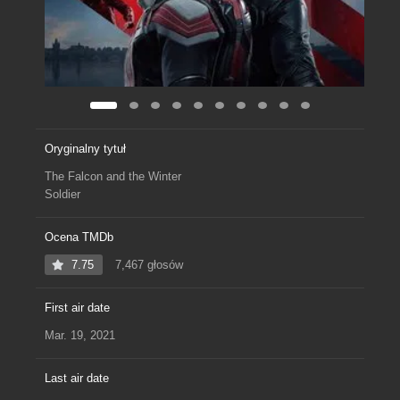
Oryginalny tytuł
The Falcon and the Winter
Soldier
Ocena TMDb
7.75
7,467 głosów
First air date
Mar. 19, 2021
Last air date