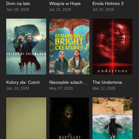
Dom na lato
Witajcie w Hope
Enola Holmes 3
5.4
6.9
0
Jun. 06, 2026
Jul. 15, 2026
Jul. 01, 2026
Kolory zła: Czerń
Niezwykle szlachetne stworzenia
The Undertone
0
7.8
6
Jun. 10, 2026
May. 07, 2026
Mar. 12, 2026