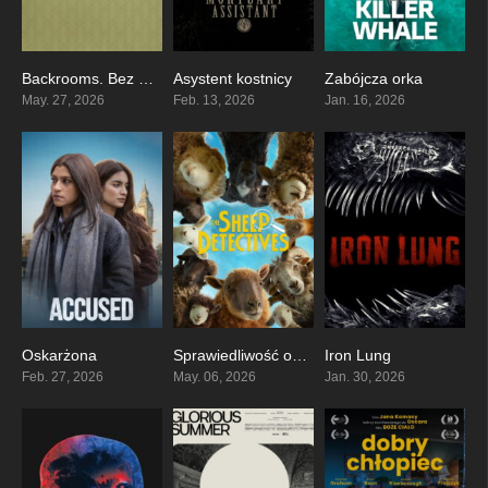
Backrooms. Bez wyjścia
Asystent kostnicy
Zabójcza orka
7.1
3.9
4.1
May. 27, 2026
Feb. 13, 2026
Jan. 16, 2026
Oskarżona
Sprawiedliwość owiec
Iron Lung
4.5
0
6.5
Feb. 27, 2026
May. 06, 2026
Jan. 30, 2026