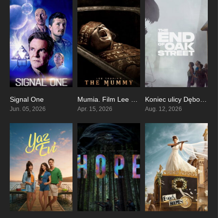
Signal One
Mumia. Film Lee Cronina
Koniec ulicy Dębowej
5.5
6.2
0
Jun. 05, 2026
Apr. 15, 2026
Aug. 12, 2026