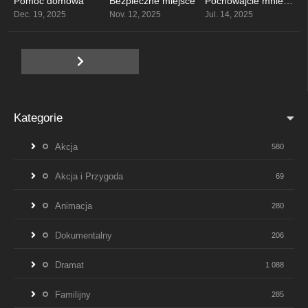
Pomoc domowa
Bezpieczne miejsce
Pochowajcie mnie, kiedy umrę
0
5.9
4
Dec. 19, 2025
Nov. 12, 2025
Jul. 14, 2025
Kategorie
Akcja
580
Akcja i Przygoda
69
Animacja
280
Dokumentalny
206
Dramat
1 088
Familijny
285