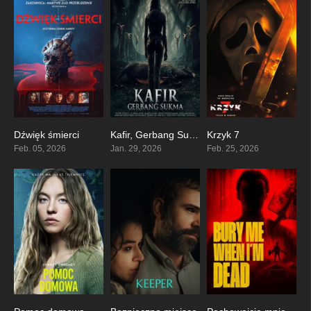
Dźwięk śmierci
Kafir, Gerbang Sukma
Krzyk 7
7.3
0
0
Feb. 05, 2026
Jan. 29, 2026
Feb. 25, 2026