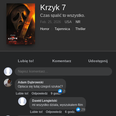
Krzyk 7
Czas spalić to wszystko.
Feb. 25, 2026
USA
NR
Horror
Tajemnica
Thriller
Lubię to!
Komentarz
Udostępnij
Adam Dąbrowski
Opłaca się tutaj czegoś szukać?
2
Lubie to!
Odpowiedz
9 godz.
Dawid Lengielski
mi wszystko działa, wyszukałem film
29
Lubie to!
Odpowiedz
6 godz.