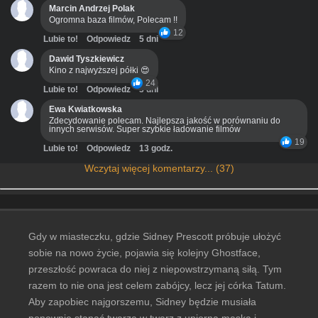
Marcin Andrzej Polak
Ogromna baza filmów, Polecam !!
12
Lubie to!
Odpowiedz
5 dni
Dawid Tyszkiewicz
Kino z najwyższej półki 😍
24
Lubie to!
Odpowiedz
3 dni
Ewa Kwiatkowska
Zdecydowanie polecam. Najlepsza jakość w porównaniu do
innych serwisów. Super szybkie ładowanie filmów
19
Lubie to!
Odpowiedz
13 godz.
Wczytaj więcej komentarzy... (37)
Gdy w miasteczku, gdzie Sidney Prescott próbuje ułożyć
sobie na nowo życie, pojawia się kolejny Ghostface,
przeszłość powraca do niej z niepowstrzymaną siłą. Tym
razem to nie ona jest celem zabójcy, lecz jej córka Tatum.
Aby zapobiec najgorszemu, Sidney będzie musiała
ponownie stanąć twarzą w twarz z upiorną maską i