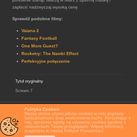
zapłacić nadzwyczaj wysoką cenę.
Sprawdź podobne filmy:
Vaiana 2
Fantasy Football
One More Guest?
Rocketry: The Nambi Effect
Perfekcyjne połączenie
Tytuł oryginalny
Scream 7
Polityka Cookies
Home
Film Online
Krzyk 7
Nasza strona używa plików cookies w celu poprawy
funkcjonalności oraz analizowania ruchu. Korzystając z
niej, wyrażasz zgodę na używanie cookies zgodnie z
ustawieniami Twojej przeglądarki. Więcej informacji
znajdziesz w naszej Polityce Prywatności.