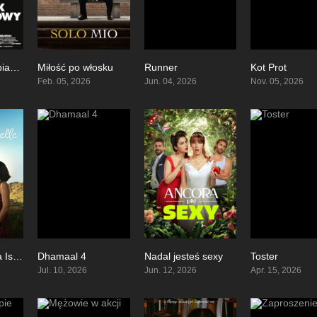
Wypadek fortepianowy
Miłość po włosku
Runner
Kot Prot
6.4
6.7
0
Feb. 05, 2026
Jun. 04, 2026
Nov. 05, 2026
Wiadomości dla Isabelle
Dhamaal 4
Nadal jesteś sexy
Toster
7.5
0
4.5
Jul. 10, 2026
Jun. 12, 2026
Apr. 15, 2026