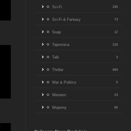
Sci-Fi
235
Sci-Fi & Fantasy
73
0
Soap
12
Tajemnica
216
Talk
3
Thriller
664
War & Politics
5
Western
23
4.6
Wojenny
60