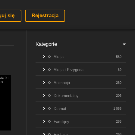
guj się
Rejestracja
Kategorie
Akcja
580
Akcja i Przygoda
69
Animacja
280
Dokumentalny
206
Dramat
1 088
Familijny
285
Fantasy
268