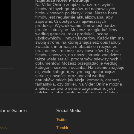
Najlepsze Nowe Produkcje
Na Vider.Online znajdziesz szeroki wybór
filmów różnych gatunków, od najnowszych
hitów kinowych po klasyki kina. Nasza baza
filmów jest regularnie aktualizowana, aby
zapewnić Ci dostęp do najświeższych
produkcji. Wyszukiwanie filmów jest bardzo
proste i intuicyjne. Możesz przeglądać filmy
według gatunku, roku produkcji, oceny
użytkowników i innych kryteriów. Każdy film ma
swoją stronę, na której znajdziesz opis fabuły,
zwiastun, informacje o obsadzie i reżyserze
oraz oceny i recenzje użytkowników. Oprócz
filmów kinowych, na naszej stronie znajdziesz
6.6
także wiele seriali, programów telewizyjnych i
dokumentów. Możesz przeglądać je według
kategorii, sezonu i odcinka. Na stronie znajduje
się wiele kategorii, w tym najpopularniejsze
seriale, nowości, oraz podział według
gatunków, takich jak akcja, komedia, dramat,
fantastyka, czy thriller. Na Vider.Online można
znaleźć zarówno seriale zagraniczne, jak i
polskie, a także wiele popularnych produkcji
oryginalnych platform VOD. Strona oferuje
szeroki wybór seriali, od tych najnowszych do
tych starszych, które cieszą się kultową
popularnością. Nasza strona jest również
larne Gatunki
Social Media
bardzo łatwa w obsłudze, dzięki czemu
znajdziesz na niej wszystko, czego
a
Twitter
potrzebujesz w kilka kliknięć. Mamy nadzieję,
że nasza strona z najlepszymi i najnowszymi
acja
Tumblr
filmami online przypadnie Ci do gustu i pozwoli