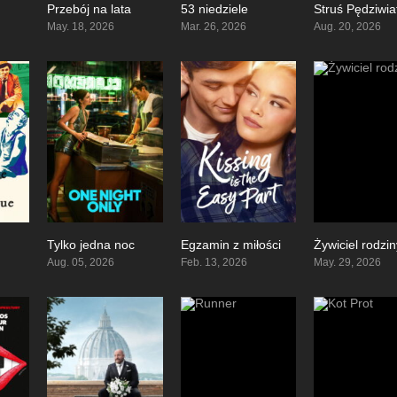
Przebój na lata
53 niedziele
0
6.7
6
May. 18, 2026
Mar. 26, 2026
Aug. 20, 2026
Tylko jedna noc
Egzamin z miłości
Żywiciel rodzi
7.3
0
6
Aug. 05, 2026
Feb. 13, 2026
May. 29, 2026