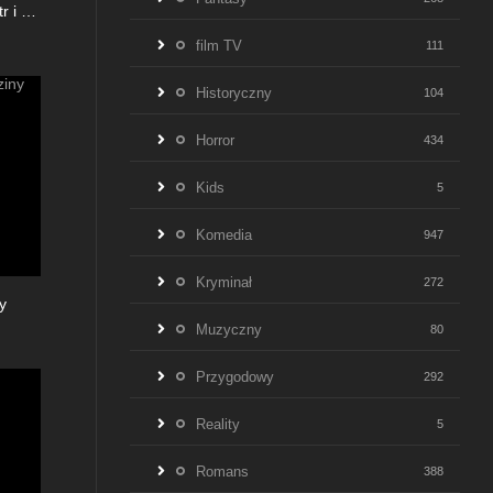
Struś Pędziwiatr i zemsta kojota
0
film TV
111
Historyczny
104
Horror
434
Kids
5
Komedia
947
Kryminał
272
ny
5.9
Muzyczny
80
Przygodowy
292
Reality
5
Romans
388