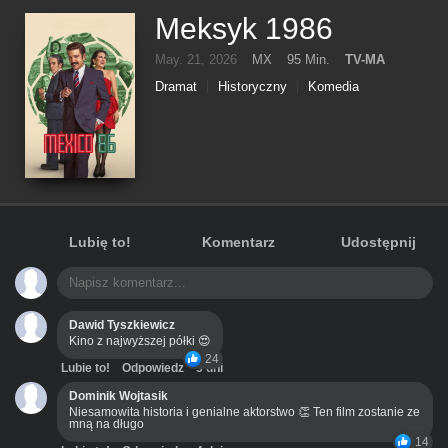
Meksyk 1986
May. 21, 2026
MX
95 Min.
TV-MA
Dramat
Historyczny
Komedia
Lubię to!
Komentarz
Udostępnij
Dawid Tyszkiewicz
Kino z najwyższej półki 😍
24
Lubie to!
Odpowiedz
3 dni
Dominik Wojtasik
Niesamowita historia i genialne aktorstwo 👏 Ten film zostanie ze
mną na długo
14