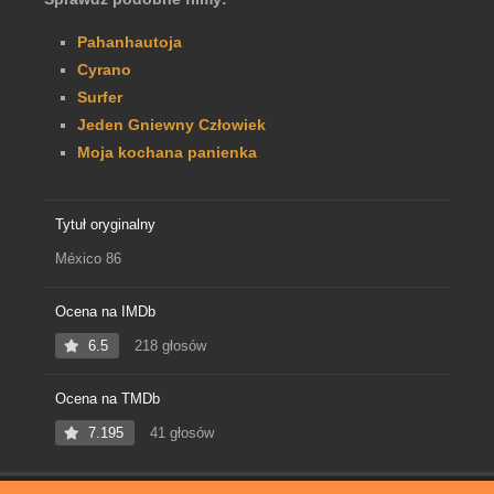
Pahanhautoja
Cyrano
Surfer
Jeden Gniewny Człowiek
Moja kochana panienka
Tytuł oryginalny
México 86
Ocena na IMDb
6.5
218 głosów
Ocena na TMDb
7.195
41 głosów