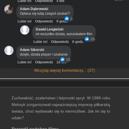
Lubie to!
Odpowiedz
4 dni
Adam Dąbrowski
Opłaca się tutaj czegoś szukać?
2
Lubie to!
Odpowiedz
9 godz.
Dawid Lengielski
mi wszystko działa, wyszukałem film
29
Lubie to!
Odpowiedz
6 godz.
Adam Sikorski
dzięki, działa player i szukanie
10
Lubie to!
Odpowiedz
10 dni
Wczytaj więcej komentarzy... (37)
Zuchwałość, szaleństwo i latynoski spryt. W 1986 roku
Meksyk zorganizował najważniejszą imprezę piłkarską
świata, choć wydawało się to niemożliwe. Jak im się to
udało?
Sprawdź podobne filmy: