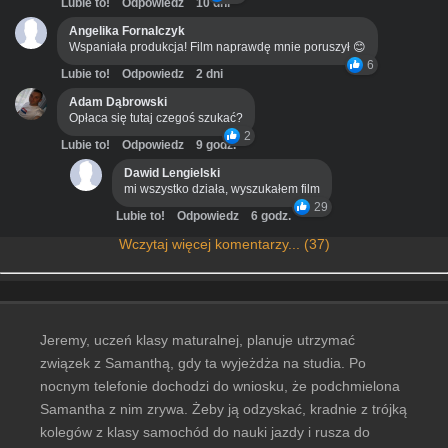
Lubie to!
Odpowiedz
10 dni
Angelika Fornalczyk
Wspaniała produkcja! Film naprawdę mnie poruszył 😊
6
Lubie to!
Odpowiedz
2 dni
Adam Dąbrowski
Opłaca się tutaj czegoś szukać?
2
Lubie to!
Odpowiedz
9 godz.
Dawid Lengielski
mi wszystko działa, wyszukałem film
29
Lubie to!
Odpowiedz
6 godz.
Wczytaj więcej komentarzy... (37)
Jeremy, uczeń klasy maturalnej, planuje utrzymać
związek z Samanthą, gdy ta wyjeżdża na studia. Po
nocnym telefonie dochodzi do wniosku, że podchmielona
Samantha z nim zrywa. Żeby ją odzyskać, kradnie z trójką
kolegów z klasy samochód do nauki jazdy i rusza do