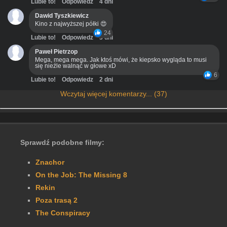
Lubie to!
Odpowiedz
4 dni
Dawid Tyszkiewicz
Kino z najwyższej półki 😍
24
Lubie to!
Odpowiedz
3 dni
Paweł Pietrzop
Mega, mega mega. Jak ktoś mówi, że kiepsko wygląda to musi
się nieźle walnąć w głowe xD
6
Lubie to!
Odpowiedz
2 dni
Wczytaj więcej komentarzy... (37)
Sprawdź podobne filmy:
Znachor
On the Job: The Missing 8
Rekin
Poza trasą 2
The Conspiracy