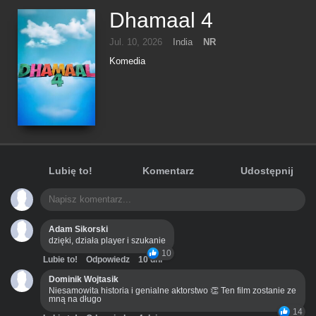
Dhamaal 4
Jul. 10, 2026
India
NR
Komedia
Lubię to!
Komentarz
Udostępnij
Adam Sikorski
dzięki, działa player i szukanie
10
Lubie to!
Odpowiedz
10 dni
Dominik Wojtasik
Niesamowita historia i genialne aktorstwo 👏 Ten film zostanie ze
mną na długo
14