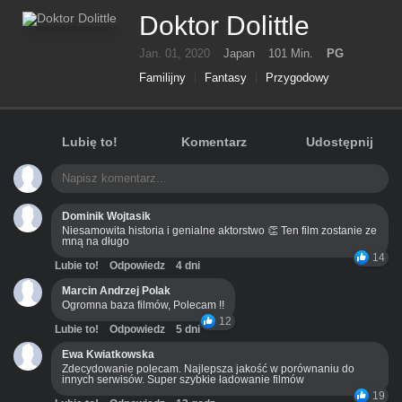
Doktor Dolittle
Jan. 01, 2020
Japan
101 Min.
PG
Familijny
Fantasy
Przygodowy
Lubię to!
Komentarz
Udostępnij
Dominik Wojtasik
Niesamowita historia i genialne aktorstwo 👏 Ten film zostanie ze
mną na długo
14
Lubie to!
Odpowiedz
4 dni
Marcin Andrzej Polak
Ogromna baza filmów, Polecam !!
12
Lubie to!
Odpowiedz
5 dni
Ewa Kwiatkowska
Zdecydowanie polecam. Najlepsza jakość w porównaniu do
innych serwisów. Super szybkie ładowanie filmów
19