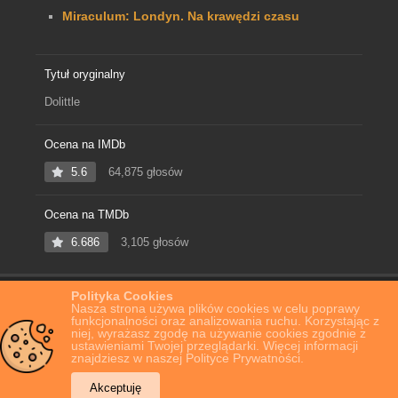
Miraculum: Londyn. Na krawędzi czasu
Tytuł oryginalny
Dolittle
Ocena na IMDb
5.6
64,875 głosów
Ocena na TMDb
6.686
3,105 głosów
Polityka Cookies
Home
Film Online
Doktor Dolittle
Nasza strona używa plików cookies w celu poprawy
funkcjonalności oraz analizowania ruchu. Korzystając z
niej, wyrażasz zgodę na używanie cookies zgodnie z
ustawieniami Twojej przeglądarki. Więcej informacji
znajdziesz w naszej Polityce Prywatności.
Akceptuję