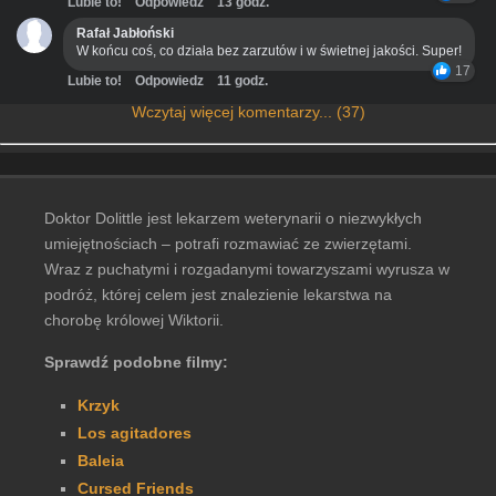
Lubie to!
Odpowiedz
13 godz.
Rafał Jabłoński
W końcu coś, co działa bez zarzutów i w świetnej jakości. Super!
17
Lubie to!
Odpowiedz
11 godz.
Wczytaj więcej komentarzy... (37)
Doktor Dolittle jest lekarzem weterynarii o niezwykłych
umiejętnościach – potrafi rozmawiać ze zwierzętami.
Wraz z puchatymi i rozgadanymi towarzyszami wyrusza w
podróż, której celem jest znalezienie lekarstwa na
chorobę królowej Wiktorii.
Sprawdź podobne filmy:
Krzyk
Los agitadores
Baleia
Cursed Friends