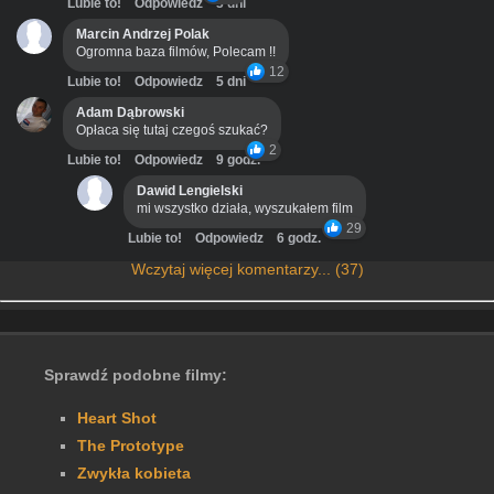
Lubie to!
Odpowiedz
3 dni
Marcin Andrzej Polak
Ogromna baza filmów, Polecam !!
12
Lubie to!
Odpowiedz
5 dni
Adam Dąbrowski
Opłaca się tutaj czegoś szukać?
2
Lubie to!
Odpowiedz
9 godz.
Dawid Lengielski
mi wszystko działa, wyszukałem film
29
Lubie to!
Odpowiedz
6 godz.
Wczytaj więcej komentarzy... (37)
Sprawdź podobne filmy:
Heart Shot
The Prototype
Zwykła kobieta