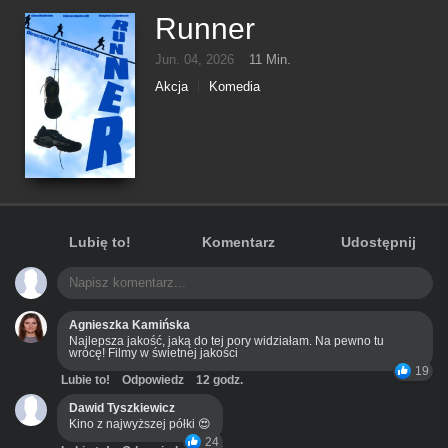
Runner
Jun. 04, 2026
11 Min.
Akcja
Komedia
Lubię to!
Komentarz
Udostępnij
Agnieszka Kamińska
Najlepsza jakość, jaką do tej pory widziałam. Na pewno tu
wrócę! Filmy w świetnej jakości
19
Lubie to!
Odpowiedz
12 godz.
Dawid Tyszkiewicz
Kino z najwyższej półki 😍
24