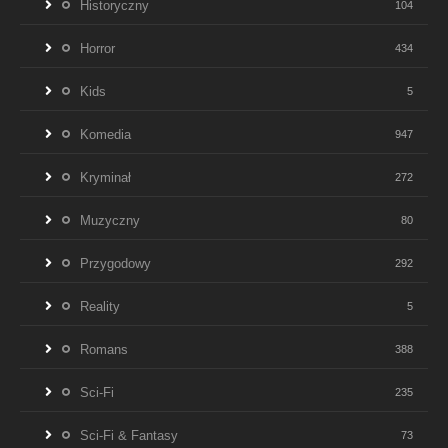
Historyczny
104
Horror
434
Kids
5
Komedia
947
Kryminał
272
Muzyczny
80
Przygodowy
292
Reality
5
Romans
388
Sci-Fi
235
Sci-Fi & Fantasy
73