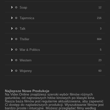
Soap
12
Tajemnica
216
Talk
3
Thriller
664
War & Politics
5
Western
23
Wojenny
60
Najlepsze Nowe Produkcje
Na Vider.Online znajdziesz szeroki wybór filmów różnych
gatunków, od najnowszych hitów kinowych po klasyki kina.
Nasza baza filmów jest regularnie aktualizowana, aby zapewnić
Ci dostęp do najświeższych produkcji. Wyszukiwanie filmów jest
bardzo proste i intuicyjne. Możesz przeglądać filmy według