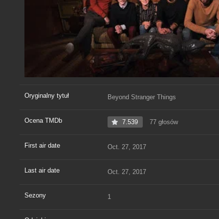
Oryginalny tytuł
Beyond Stranger Things
Ocena TMDb
7.539
77 głosów
First air date
Oct. 27, 2017
Last air date
Oct. 27, 2017
Sezony
1