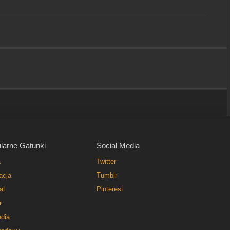
larne Gatunki
Social Media
a
Twitter
acja
Tumblr
at
Pinterest
r
dia