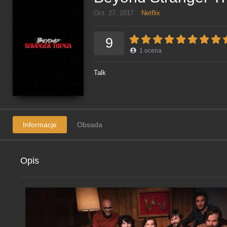
Oct. 27, 2017
Netflix
9
1
ocena
Talk
Informacje
Obsada
Opis