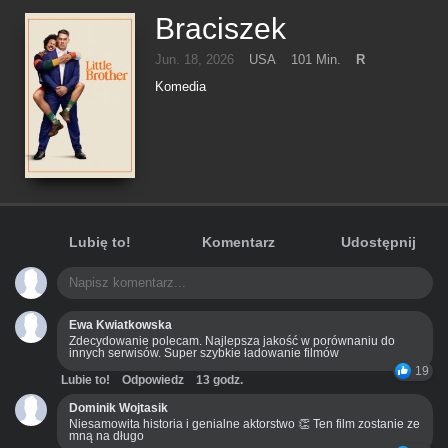
Braciszek
Jun. 18, 2026
USA
101 Min.
R
Komedia
Lubię to!
Komentarz
Udostępnij
Ewa Kwiatkowska
Zdecydowanie polecam. Najlepsza jakość w porównaniu do
innych serwisów. Super szybkie ładowanie filmów
19
Lubie to!
Odpowiedz
13 godz.
Dominik Wojtasik
Niesamowita historia i genialne aktorstwo 👏 Ten film zostanie ze
mną na długo