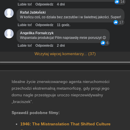
14
Lubie to!
Odpowiedz
4 dni
Rafał Jabłoński
W końcu coś, co działa bez zarzutów i w świetnej jakości. Super!
17
Lubie to!
Odpowiedz
11 godz.
Angelika Fornalczyk
Wspaniała produkcja! Film naprawdę mnie poruszył 😊
6
Lubie to!
Odpowiedz
2 dni
Wczytaj więcej komentarzy... (37)
Idealne życie znerwicowanego agenta nieruchomości
przechodzi ekstremalną metamorfozę, gdy progi jego
domu nagle przestępuje uroczo nieprzewidywalny
„braciszek”.
Sprawdź podobne filmy:
1946: The Mistranslation That Shifted Culture