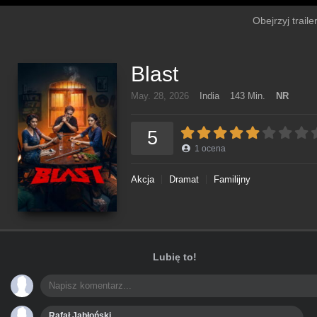
Obejrzyj traile
Blast
May. 28, 2026
India
143 Min.
NR
5
1
ocena
Akcja
Dramat
Familijny
Lubię to!
Rafał Jabłoński