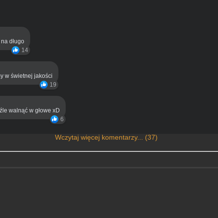
ą na długo
14
y w świetnej jakości
19
eźle walnąć w głowe xD
6
Wczytaj więcej komentarzy... (37)