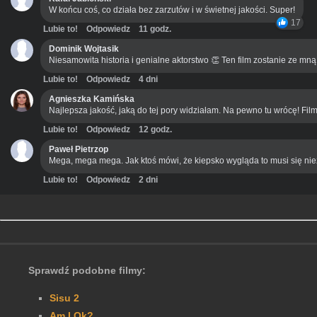
W końcu coś, co działa bez zarzutów i w świetnej jakości. Super!
17
Lubie to!
Odpowiedz
11 godz.
Dominik Wojtasik
Niesamowita historia i genialne aktorstwo 👏 Ten film zostanie ze mn
Lubie to!
Odpowiedz
4 dni
Agnieszka Kamińska
Najlepsza jakość, jaką do tej pory widziałam. Na pewno tu wrócę! Film
Lubie to!
Odpowiedz
12 godz.
Paweł Pietrzop
Mega, mega mega. Jak ktoś mówi, że kiepsko wygląda to musi się ni
Lubie to!
Odpowiedz
2 dni
Sprawdź podobne filmy:
Sisu 2
Am I Ok?