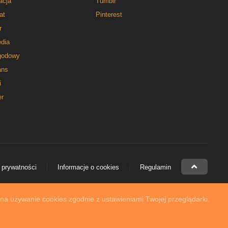
acja
Tumblr
at
Pinterest
r
dia
godowy
ns
i
er
 prywatności
Informacje o cookies
Regulamin
 na używanie cookies zgodnie z ustawieniami Twojej przeglądarki.