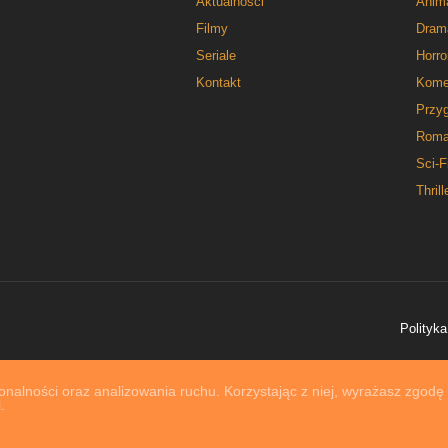
Aktualności
Anim
Filmy
Dram
Seriale
Horro
Kontakt
Kome
Przy
Roma
Sci-F
Thrill
Polityka
nalności oraz analizowania ruchu. Korzystając z niej, wyrażasz zgodę
.