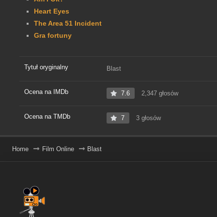
Heart Eyes
The Area 51 Incident
Gra fortuny
Tytuł oryginalny
Blast
Ocena na IMDb
7.6
2,347 głosów
Ocena na TMDb
7
3 głosów
Home
Film Online
Blast