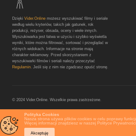
Dzięki
Vider.Online
możesz wyszukiwać filmy i seriale
według wielu kryteriów, takich jak gatunek, rok
produkcji, reżyser, obsada, oceny i wiele innych.
Wyszukiwarka jest łatwa w użyciu i szybko wyświetla
wyniki, które można filtrować, sortować i przeglądać w
różnych widokach. Informacje na stronie mają
charakter reklamowy. Przed skorzystaniem z
wyszukiwarki filmów i seriali należy przeczytać
Regulamin
. Jeśli się z nim nie zgadzasz opuść stronę.
© 2024 Vider.Online. Wszelkie prawa zastrzeżone.
Polityka Cookies
Nasza strona używa plików cookies w celu poprawy funkcjo
Więcej informacji znajdziesz w naszej Polityce Prywatności
Akceptuję