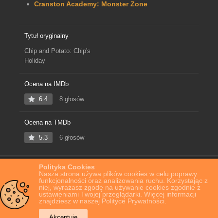
Cranston Academy: Monster Zone
Tytuł oryginalny
Chip and Potato: Chip's
Holiday
Ocena na IMDb
6.4
8 głosów
Ocena na TMDb
5.3
6 głosów
Polityka Cookies
Home
Film Online
Chip and Potato: Chip’s Holiday
Nasza strona używa plików cookies w celu poprawy
funkcjonalności oraz analizowania ruchu. Korzystając z
niej, wyrażasz zgodę na używanie cookies zgodnie z
ustawieniami Twojej przeglądarki. Więcej informacji
znajdziesz w naszej Polityce Prywatności.
Akceptuję