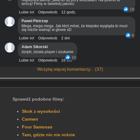
Najlepsza jakość, jaką do tej pory widziałam. Na pewno tu
wrócę! Filmy w świetnej jakości
19
Lubie to!
Odpowiedz
12 godz.
Paweł Pietrzop
Mega, mega mega. Jak ktoś mówi, że kiepsko wygląda to musi
się nieźle walnąć w głowe xD
6
Lubie to!
Odpowiedz
2 dni
Adam Sikorski
dzięki, działa player i szukanie
10
Lubie to!
Odpowiedz
10 dni
Wczytaj więcej komentarzy... (37)
Sprawdź podobne filmy:
Skok z wysokości
Carmen
Four Samosas
Tam, gdzie nic nie rośnie