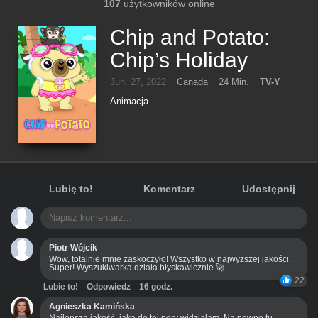
107
użytkowników online
Chip and Potato:
Chip’s Holiday
Jun. 27, 2022
Canada
24 Min.
TV-Y
Animacja
Lubię to!
Komentarz
Udostępnij
Piotr Wójcik
Wow, totalnie mnie zaskoczyło! Wszystko w najwyższej jakości.
Super! Wyszukiwarka działa błyskawicznie 🚀
22
Lubie to!
Odpowiedz
16 godz.
Agnieszka Kamińska