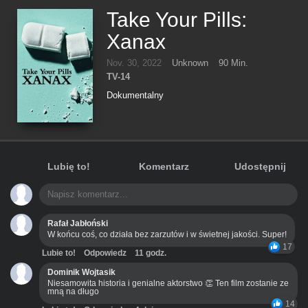
Take Your Pills:
Xanax
Nov. 30, 2022
Unknown
90 Min.
TV-14
Dokumentalny
Lubię to!
Komentarz
Udostępnij
Rafał Jabłoński
W końcu coś, co działa bez zarzutów i w świetnej jakości. Super!
17
Lubie to!
Odpowiedz
11 godz.
Dominik Wojtasik
Niesamowita historia i genialne aktorstwo 👏 Ten film zostanie ze
mną na długo
14