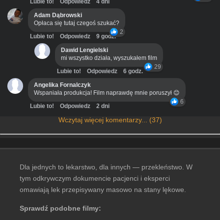
Lubie to!
Odpowiedz
4 dni
Adam Dąbrowski
Opłaca się tutaj czegoś szukać?
2
Lubie to!
Odpowiedz
9 godz.
Dawid Lengielski
mi wszystko działa, wyszukałem film
29
Lubie to!
Odpowiedz
6 godz.
Angelika Fornalczyk
Wspaniała produkcja! Film naprawdę mnie poruszył 😊
6
Lubie to!
Odpowiedz
2 dni
Wczytaj więcej komentarzy... (37)
Dla jednych to lekarstwo, dla innych — przekleństwo. W
tym odkrywczym dokumencie pacjenci i eksperci
omawiają lek przepisywany masowo na stany lękowe.
Sprawdź podobne filmy: