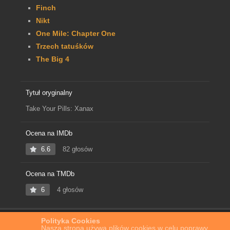
Finch
Nikt
One Mile: Chapter One
Trzech tatuśków
The Big 4
Tytuł oryginalny
Take Your Pills: Xanax
Ocena na IMDb
6.6
82 głosów
Ocena na TMDb
6
4 głosów
Polityka Cookies
Home
Film Online
Take Your Pills: Xanax
Nasza strona używa plików cookies w celu poprawy