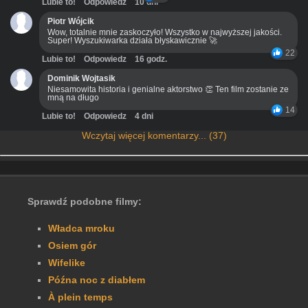
Lubie to!
Odpowiedz
10 dni
Piotr Wójcik
Wow, totalnie mnie zaskoczyło! Wszystko w najwyższej jakości.
Super! Wyszukiwarka działa błyskawicznie 🚀
22
Lubie to!
Odpowiedz
16 godz.
Dominik Wojtasik
Niesamowita historia i genialne aktorstwo 👏 Ten film zostanie ze
mną na długo
14
Lubie to!
Odpowiedz
4 dni
Wczytaj więcej komentarzy... (37)
Sprawdź podobne filmy:
Władca mroku
Osiem gór
Wifelike
Późna noc z diabłem
À plein temps