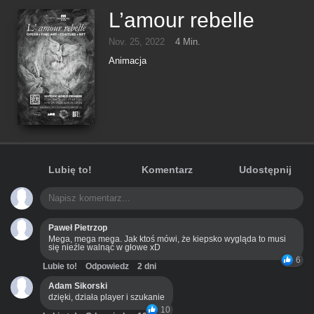
L’amour rebelle
Nov. 25, 2022
4 Min.
Animacja
Lubię to!
Komentarz
Udostępnij
Paweł Pietrzop
Mega, mega mega. Jak ktoś mówi, że kiepsko wygląda to musi
się nieźle walnąć w głowe xD
6
Lubie to!
Odpowiedz
2 dni
Adam Sikorski
dzięki, działa player i szukanie
10