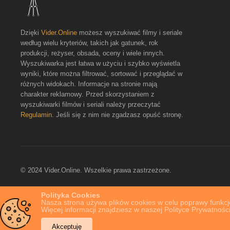
Dzięki
Vider.Online
możesz wyszukiwać filmy i seriale
według wielu kryteriów, takich jak gatunek, rok
produkcji, reżyser, obsada, oceny i wiele innych.
Wyszukiwarka jest łatwa w użyciu i szybko wyświetla
wyniki, które można filtrować, sortować i przeglądać w
różnych widokach. Informacje na stronie mają
charakter reklamowy. Przed skorzystaniem z
wyszukiwarki filmów i seriali należy przeczytać
Regulamin
. Jeśli się z nim nie zgadzasz opuść stronę.
© 2024 Vider.Online. Wszelkie prawa zastrzeżone.
Polityka Cookies
Nasza strona używa plików cookies w celu poprawy funkcjo
Więcej informacji znajdziesz w naszej Polityce Prywatności
Akceptuję