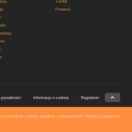
acja
Tumblr
at
Pinterest
r
dia
godowy
ns
i
er
 prywatności
Informacje o cookies
Regulamin
 na używanie cookies zgodnie z ustawieniami Twojej przeglądarki.