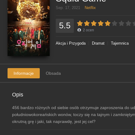
Sep. 17, 2021
Netflix
5.5
2
ocen
Akcja i Przygoda
Dramat
Tajemnica
Informacje
Obsada
Opis
456 bardzo różnych od siebie osób otrzymuje zaproszenia do udz
południowokoreańskich wonów, toczy się na tajnym i zamkniętym 
okrutną grę i jaki, tak naprawdę, jest jej cel?