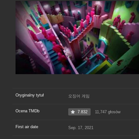
Oryginalny tytuł
오징어 게임
Ocena TMDb
7.832
11,747 głosów
First air date
Sep. 17, 2021