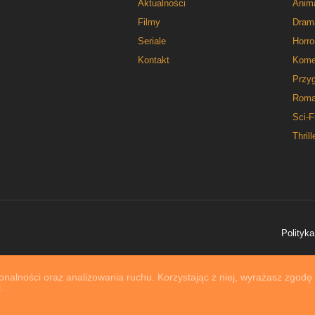
Aktualności
Anim
Filmy
Dram
Seriale
Horro
Kontakt
Kome
Przy
Roma
Sci-F
Thrill
Polityka
nalności oraz analizowania ruchu. Korzystając z niej, wyrażasz zgodę
.