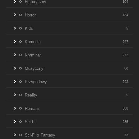
Historyczny
104
Horror
434
Kids
5
Komedia
947
Kryminał
272
Muzyczny
80
Przygodowy
292
Reality
5
Romans
388
Sci-Fi
235
Sci-Fi & Fantasy
73