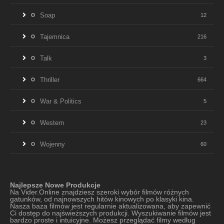
Soap
12
Tajemnica
216
Talk
3
Thriller
664
War & Politics
5
Western
23
Wojenny
60
Najlepsze Nowe Produkcje
Na Vider.Online znajdziesz szeroki wybór filmów różnych
gatunków, od najnowszych hitów kinowych po klasyki kina.
Nasza baza filmów jest regularnie aktualizowana, aby zapewnić
Ci dostęp do najświeższych produkcji. Wyszukiwanie filmów jest
bardzo proste i intuicyjne. Możesz przeglądać filmy według