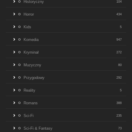
Historyczny
104
Horror
434
Kids
5
Komedia
947
Kryminał
272
Muzyczny
80
Przygodowy
292
Reality
5
Romans
388
Sci-Fi
235
Sci-Fi & Fantasy
73