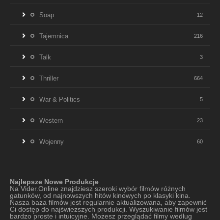
Soap
12
Tajemnica
216
Talk
3
Thriller
664
War & Politics
5
Western
23
Wojenny
60
Najlepsze Nowe Produkcje
Na Vider.Online znajdziesz szeroki wybór filmów różnych
gatunków, od najnowszych hitów kinowych po klasyki kina.
Nasza baza filmów jest regularnie aktualizowana, aby zapewnić
Ci dostęp do najświeższych produkcji. Wyszukiwanie filmów jest
bardzo proste i intuicyjne. Możesz przeglądać filmy według