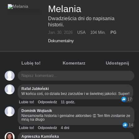
Melania
Dwadzieścia dni do napisania
historii.
Jan. 30, 2026
USA
104 Min.
PG
Dokumentalny
Lubię to!
Komentarz
Udostępnij
Rafał Jabłoński
W końcu coś, co działa bez zarzutów i w świetnej jakości. Super!
17
Lubie to!
Odpowiedz
11 godz.
Dominik Wojtasik
Niesamowita historia i genialne aktorstwo 👏 Ten film zostanie ze
mną na długo
14
Lubie to!
Odpowiedz
4 dni
Agnieszka Kamińska