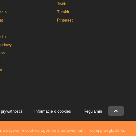
a
Twitter
acja
Tumblr
at
Pinterest
r
dia
godowy
ns
i
er
 prywatności
Informacje o cookies
Regulamin
 na używanie cookies zgodnie z ustawieniami Twojej przeglądarki.