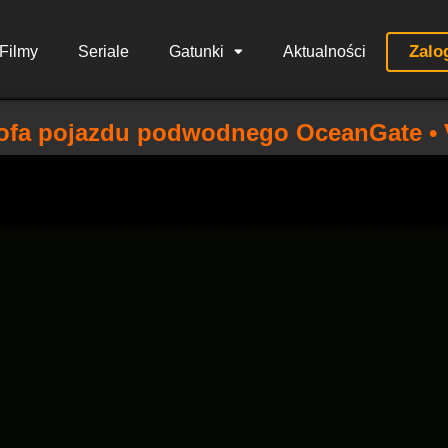
Zalo
Filmy
Seriale
Gatunki
Aktualności
rofa pojazdu podwodnego OceanGate • V