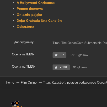
A Hollywood Christmas
Pomoc domowa
Gniazdo pająka
Dejar Grabada Una Canción
Oskarżona
Tytuł oryginalny
Titan: The OceanGate Submersible Dis
Ocena na IMDb
6.7
6,913 głosów
Ocena na TMDb
7.101
94 głosów
Home
Film Online
Titan: Katastrofa pojazdu podwodnego Ocean