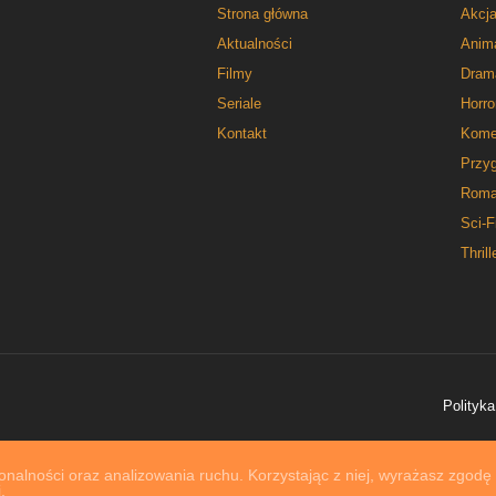
Strona główna
Akcj
Aktualności
Anim
Filmy
Dram
Seriale
Horro
Kontakt
Kome
Przy
Roma
Sci-F
Thrill
Polityka
nalności oraz analizowania ruchu. Korzystając z niej, wyrażasz zgodę
.