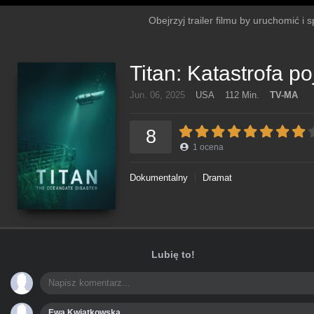
Obejrzyj trailer filmu by uruchomić i
Titan: Katastrofa
Jun. 06, 2025
USA
112 Min.
TV-MA
8
1
ocena
Dokumentalny
Dramat
Lubię to!
Ewa Kwiatkowska