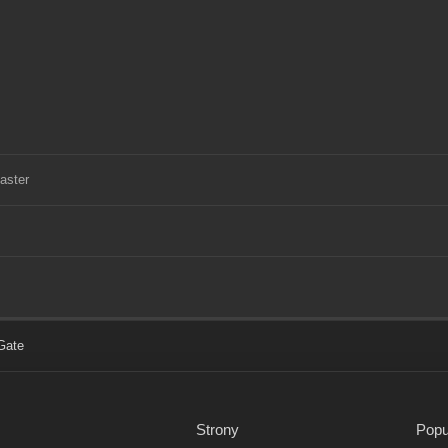
aster
Gate
Strony
Popu