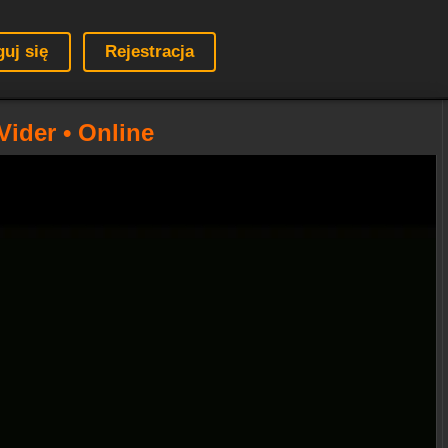
guj się
Rejestracja
ider • Online