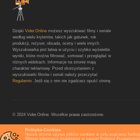
Dzięki
Vider.Online
możesz wyszukiwać filmy i seriale
według wielu kryteriów, takich jak gatunek, rok
produkcji, reżyser, obsada, oceny i wiele innych.
Wyszukiwarka jest łatwa w użyciu i szybko wyświetla
wyniki, które można filtrować, sortować i przeglądać w
różnych widokach. Informacje na stronie mają
charakter reklamowy. Przed skorzystaniem z
wyszukiwarki filmów i seriali należy przeczytać
Regulamin
. Jeśli się z nim nie zgadzasz opuść stronę.
© 2024 Vider.Online. Wszelkie prawa zastrzeżone.
Polityka Cookies
Nasza strona używa plików cookies w celu poprawy funkcjo
Więcej informacji znajdziesz w naszej Polityce Prywatności