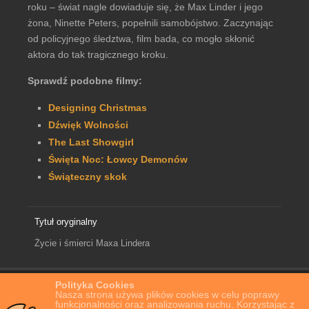
roku – świat nagle dowiaduje się, że Max Linder i jego
żona, Ninette Peters, popełnili samobójstwo. Zaczynając
od policyjnego śledztwa, film bada, co mogło skłonić
aktora do tak tragicznego kroku.
Sprawdź podobne filmy:
Designing Christmas
Dźwięk Wolności
The Last Showgirl
Święta Noc: Łowcy Demonów
Świąteczny skok
Tytuł oryginalny
Życie i śmierci Maxa Lindera
Polityka Cookies
Home
Film Online
Życie i śmierci Maxa Lindera
Nasza strona używa plików cookies w celu poprawy
funkcjonalności oraz analizowania ruchu. Korzystając z