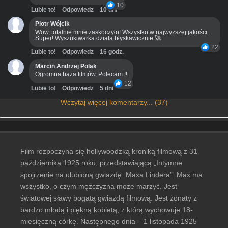
10
Lubie to!
Odpowiedz
10 dni
Piotr Wójcik
Wow, totalnie mnie zaskoczyło! Wszystko w najwyższej jakości.
Super! Wyszukiwarka działa błyskawicznie 🚀
22
Lubie to!
Odpowiedz
16 godz.
Marcin Andrzej Polak
Ogromna baza filmów, Polecam !!
12
Lubie to!
Odpowiedz
5 dni
Wczytaj więcej komentarzy... (37)
Film rozpoczyna się hollywoodzką kroniką filmową z 31
października 1925 roku, przedstawiającą „Intymne
spojrzenie na ulubioną gwiazdę: Maxa Lindera”. Max ma
wszystko, o czym mężczyzna może marzyć. Jest
światowej sławy bogatą gwiazdą filmową. Jest żonaty z
bardzo młodą i piękną kobietą, z którą wychowuje 18-
miesięczną córkę. Następnego dnia – 1 listopada 1925