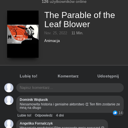
126
użytkowników online
The Parable of the
Leaf Blower
Nov. 25, 2022
11 Min.
Animacja
Lubię to!
Komentarz
Udostępnij
Dominik Wojtasik
Niesamowita historia i genialne aktorstwo 👏 Ten film zostanie ze
mną na długo
14
Lubie to!
Odpowiedz
4 dni
Angelika Fornalczyk