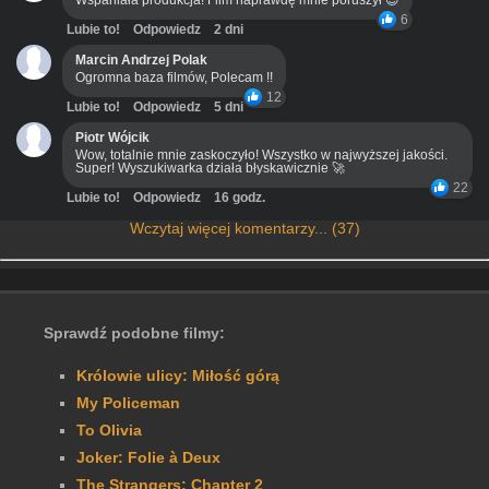
Wspaniała produkcja! Film naprawdę mnie poruszył 😊
6
Lubie to!
Odpowiedz
2 dni
Marcin Andrzej Polak
Ogromna baza filmów, Polecam !!
12
Lubie to!
Odpowiedz
5 dni
Piotr Wójcik
Wow, totalnie mnie zaskoczyło! Wszystko w najwyższej jakości.
Super! Wyszukiwarka działa błyskawicznie 🚀
22
Lubie to!
Odpowiedz
16 godz.
Wczytaj więcej komentarzy... (37)
Sprawdź podobne filmy:
Królowie ulicy: Miłość górą
My Policeman
To Olivia
Joker: Folie à Deux
The Strangers: Chapter 2