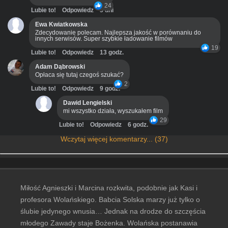
24
Lubie to!
Odpowiedz
3 dni
Ewa Kwiatkowska
Zdecydowanie polecam. Najlepsza jakość w porównaniu do
innych serwisów. Super szybkie ładowanie filmów
19
Lubie to!
Odpowiedz
13 godz.
Adam Dąbrowski
Opłaca się tutaj czegoś szukać?
2
Lubie to!
Odpowiedz
9 godz.
Dawid Lengielski
mi wszystko działa, wyszukałem film
29
Lubie to!
Odpowiedz
6 godz.
Wczytaj więcej komentarzy... (37)
Miłość Agnieszki i Marcina rozkwita, podobnie jak Kasi i
profesora Wolańskiego. Babcia Solska marzy już tylko o
ślubie jedynego wnusia… Jednak na drodze do szczęścia
młodego Zawady staje Bożenka. Wolańska postanawia