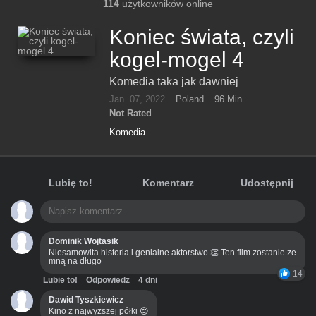
114
użytkowników online
Koniec świata, czyli
kogel-mogel 4
Komedia taka jak dawniej
Jan. 07, 2022
Poland
96 Min.
Not Rated
Komedia
Lubię to!
Komentarz
Udostępnij
Dominik Wojtasik
Niesamowita historia i genialne aktorstwo 👏 Ten film zostanie ze
mną na długo
14
Lubie to!
Odpowiedz
4 dni
Dawid Tyszkiewicz
Kino z najwyższej półki 😍