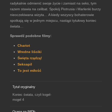
radykalnie odmienić swoje życie i zamiast na seks, tym
razem stawia na celibat. Spokój Piotrusia i Marlenki burzy
nieoczekiwana wizyta… A kiedy wszyscy bohaterowie
spotkają się w jednym miejscu, nastąpi tytułowy koniec
świata…
Sprawdź podobne filmy:
Chariot
Wredne liściki
Święta rządzą!
Seksapil
To jest miłość
Tytuł oryginalny
Koniec świata, czyli kogel-
mogel 4
Ocena na IMDb