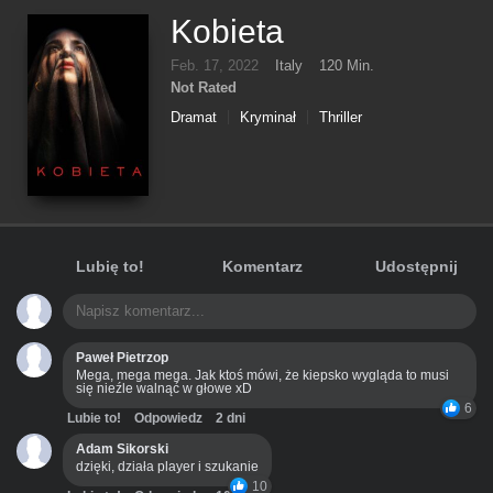
Kobieta
Feb. 17, 2022
Italy
120 Min.
Not Rated
Dramat
Kryminał
Thriller
Lubię to!
Komentarz
Udostępnij
Paweł Pietrzop
Mega, mega mega. Jak ktoś mówi, że kiepsko wygląda to musi
się nieźle walnąć w głowe xD
6
Lubie to!
Odpowiedz
2 dni
Adam Sikorski
dzięki, działa player i szukanie
10