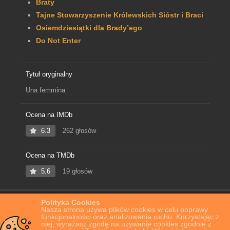
Braty
Tajne Stowarzyszenie Królewskich Sióstr i Braci
Osiemdziesiątki dla Brady’ego
Do Not Enter
Tytuł oryginalny
Una femmina
Ocena na IMDb
6.3
262 głosów
Ocena na TMDb
5.6
19 głosów
Polityka Cookies
Home
Film Online
Kobieta
Nasza strona używa plików cookies w celu poprawy
funkcjonalności oraz analizowania ruchu. Korzystając z
niej, wyrażasz zgodę na używanie cookies zgodnie z