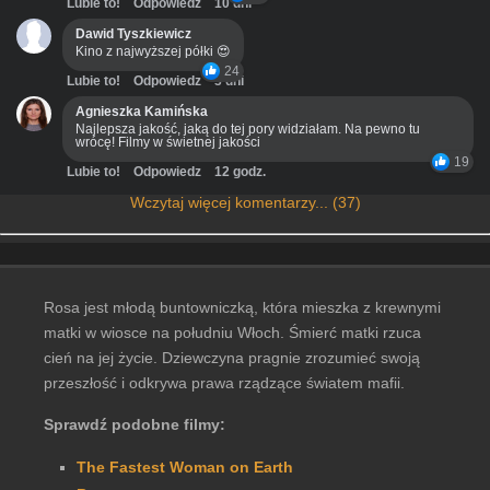
Lubie to!
Odpowiedz
10 dni
Dawid Tyszkiewicz
Kino z najwyższej półki 😍
24
Lubie to!
Odpowiedz
3 dni
Agnieszka Kamińska
Najlepsza jakość, jaką do tej pory widziałam. Na pewno tu
wrócę! Filmy w świetnej jakości
19
Lubie to!
Odpowiedz
12 godz.
Wczytaj więcej komentarzy... (37)
Rosa jest młodą buntowniczką, która mieszka z krewnymi
matki w wiosce na południu Włoch. Śmierć matki rzuca
cień na jej życie. Dziewczyna pragnie zrozumieć swoją
przeszłość i odkrywa prawa rządzące światem mafii.
Sprawdź podobne filmy:
The Fastest Woman on Earth