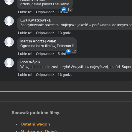
dzięki, działa player i szukanie
10
Lubie to!
Odpowiedz
10 dni
Ewa Kwiatkowska
Zdecydowanie polecam. Najlepsza jakość w porównaniu do innych se
Lubie to!
Odpowiedz
13 godz.
Marcin Andrzej Polak
Ogromna baza filmów, Polecam !!
12
Lubie to!
Odpowiedz
5 dni
Piotr Wójcik
Wow, totalnie mnie zaskoczyło! Wszystko w najwyższej jakości. Super
Lubie to!
Odpowiedz
16 godz.
Sprawdź podobne filmy:
Ostatni wagon
Martwe zło: Ogień