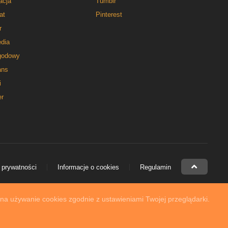
acja
Tumblr
at
Pinterest
r
dia
godowy
ns
i
er
 prywatności
Informacje o cookies
Regulamin
 na używanie cookies zgodnie z ustawieniami Twojej przeglądarki.