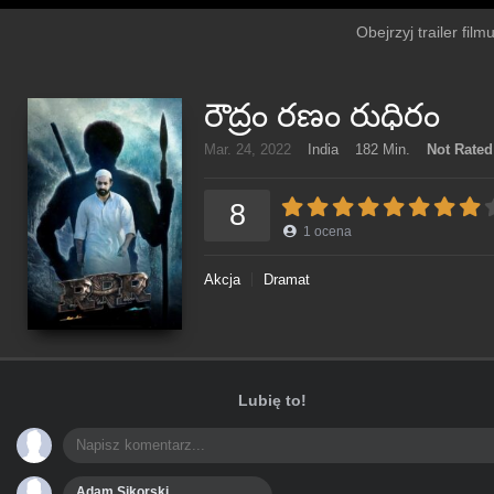
Obejrzyj trailer film
రౌద్రం రణం రుధిరం
Mar. 24, 2022
India
182 Min.
Not Rated
8
1
ocena
Akcja
Dramat
Lubię to!
Adam Sikorski