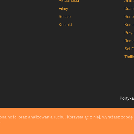
Aktualności
Anim
Filmy
Dram
Seriale
Horro
Kontakt
Kome
Przy
Roma
Sci-F
Thrill
Polityka
nalności oraz analizowania ruchu. Korzystając z niej, wyrażasz zgodę
.