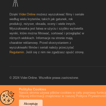
Dzięki
Vider.Online
możesz wyszukiwać filmy i seriale
według wielu kryteriów, takich jak gatunek, rok
produkcji, reżyser, obsada, oceny i wiele innych.
Wyszukiwarka jest łatwa w użyciu i szybko wyświetla
wyniki, które można filtrować, sortować i przeglądać w
różnych widokach. Informacje na stronie mają
charakter reklamowy. Przed skorzystaniem z
wyszukiwarki filmów i seriali należy przeczytać
Regulamin
. Jeśli się z nim nie zgadzasz opuść stronę.
© 2024 Vider.Online. Wszelkie prawa zastrzeżone.
Polityka Cookies
Nasza strona używa plików cookies w celu poprawy funkcjo
Więcej informacji znajdziesz w naszej Polityce Prywatności
Akceptuję