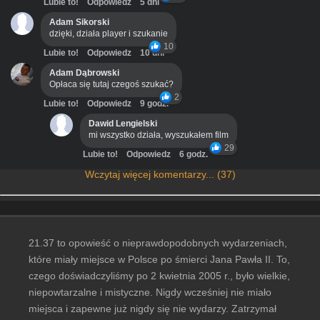
Lubie to!
Odpowiedz
5 dni
Adam Sikorski
dzięki, działa player i szukanie
10
Lubie to!
Odpowiedz
10 dni
Adam Dąbrowski
Opłaca się tutaj czegoś szukać?
2
Lubie to!
Odpowiedz
9 godz.
Dawid Lengielski
mi wszystko działa, wyszukałem film
29
Lubie to!
Odpowiedz
6 godz.
Wczytaj więcej komentarzy... (37)
21.37 to opowieść o nieprawdopodobnych wydarzeniach,
które miały miejsce w Polsce po śmierci Jana Pawła II. To,
czego doświadczyliśmy po 2 kwietnia 2005 r., było wielkie,
niepowtarzalne i mistyczne. Nigdy wcześniej nie miało
miejsca i zapewne już nigdy się nie wydarzy. Zatrzymał