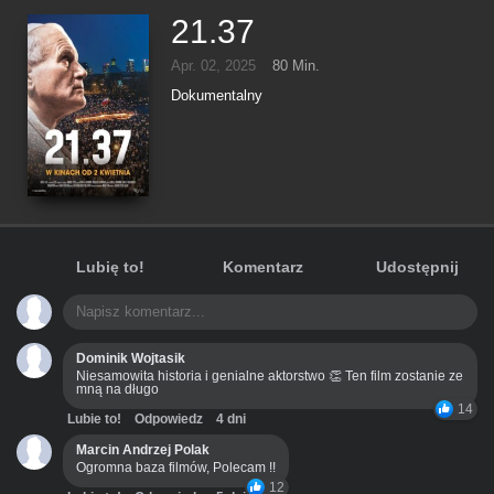
21.37
Apr. 02, 2025
80 Min.
Dokumentalny
Lubię to!
Komentarz
Udostępnij
Dominik Wojtasik
Niesamowita historia i genialne aktorstwo 👏 Ten film zostanie ze
mną na długo
14
Lubie to!
Odpowiedz
4 dni
Marcin Andrzej Polak
Ogromna baza filmów, Polecam !!
12