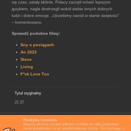
się czas, ustały kłótnie, Polacy zaczęli mówić lepszym
językiem, nagle dostrzegli wokół siebie innych dobrych
ludzi i dobre emocje. „Ujrzeliśmy naród w stanie świętości”
– komentowano.
Sprawdź podobne filmy:
Sny o pociągach
Air 2023
Steve
Living
F*ck Love Too
Tytuł oryginalny
21.37
Polityka Cookies
Home
Film Online
21.37
Nasza strona używa plików cookies w celu poprawy
funkcjonalności oraz analizowania ruchu. Korzystając z