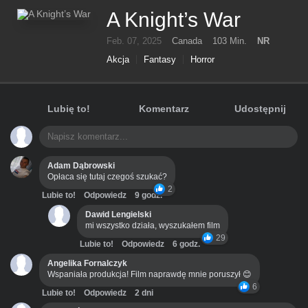
A Knight’s War
Feb. 07, 2025
Canada
103 Min.
NR
Akcja
Fantasy
Horror
Lubię to!
Komentarz
Udostępnij
Adam Dąbrowski
Opłaca się tutaj czegoś szukać?
2
Lubie to!
Odpowiedz
9 godz.
Dawid Lengielski
mi wszystko działa, wyszukałem film
29
Lubie to!
Odpowiedz
6 godz.
Angelika Fornalczyk
Wspaniała produkcja! Film naprawdę mnie poruszył 😊
6
Lubie to!
Odpowiedz
2 dni