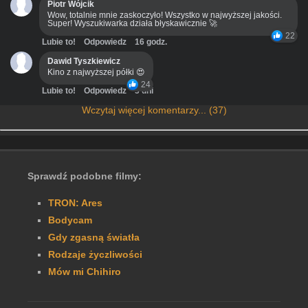
Piotr Wójcik
Wow, totalnie mnie zaskoczyło! Wszystko w najwyższej jakości.
Super! Wyszukiwarka działa błyskawicznie 🚀
22
Lubie to!
Odpowiedz
16 godz.
Dawid Tyszkiewicz
Kino z najwyższej półki 😍
24
Lubie to!
Odpowiedz
3 dni
Wczytaj więcej komentarzy... (37)
Sprawdź podobne filmy:
TRON: Ares
Bodycam
Gdy zgasną światła
Rodzaje życzliwości
Mów mi Chihiro