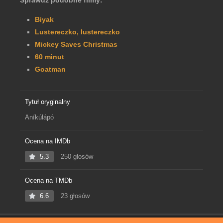
Sprawdź podobne filmy:
Biyak
Lustereczko, lustereczko
Mickey Saves Christmas
60 minut
Goatman
Tytuł oryginalny
Aníkúlápó
Ocena na IMDb
5.3
250 głosów
Ocena na TMDb
6.6
23 głosów