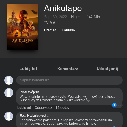
Anikulapo
Sep. 30, 2022
Nigeria
142 Min.
TV-MA
Dramat
Fantasy
Lubię to!
Komentarz
Udostępnij
Piotr Wójcik
Wow, totalnie mnie zaskoczyło! Wszystko w najwyższej jakości.
Super! Wyszukiwarka działa błyskawicznie 🚀
22
Lubie to!
Odpowiedz
16 godz.
Ewa Kwiatkowska
Zdecydowanie polecam. Najlepsza jakość w porównaniu do
innych serwisów. Super szybkie ładowanie filmów