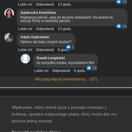
19
Lubie to!
Odpowiedz
13 godz.
Agnieszka Kamińska
Najlepsza jakość, jaką do tej pory widziałam. Na pewno tu
wrócę! Filmy w świetnej jakości
19
Lubie to!
Odpowiedz
12 godz.
Adam Dąbrowski
Opłaca się tutaj czegoś szukać?
2
Lubie to!
Odpowiedz
9 godz.
Dawid Lengielski
mi wszystko działa, wyszukałem film
29
Lubie to!
Odpowiedz
6 godz.
Wczytaj więcej komentarzy... (37)
Wędrowiec, który stracił życie z powodu romansu z
królową, spotyka mistycznego ptaka, który może dać mu
jeszcze jedną szansę.