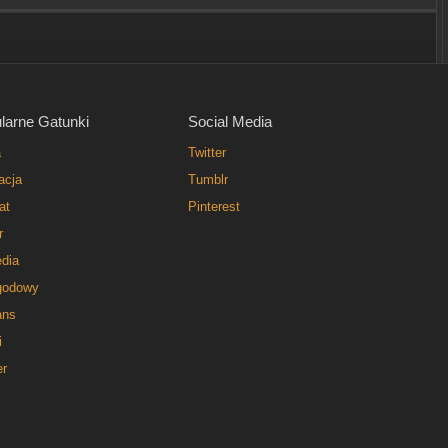
larne Gatunki
Social Media
a
Twitter
acja
Tumblr
at
Pinterest
r
dia
godowy
ns
i
er