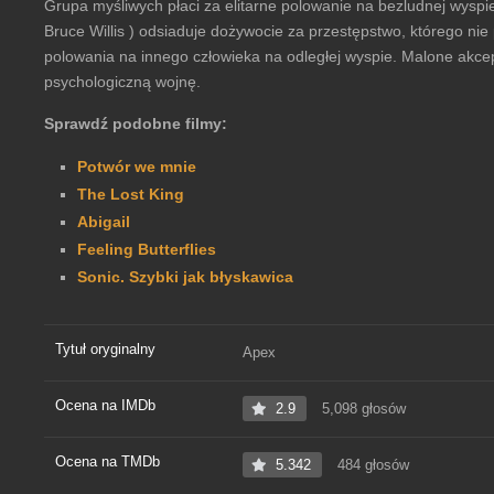
Grupa myśliwych płaci za elitarne polowanie na bezludnej wyspie
Bruce Willis ) odsiaduje dożywocie za przestępstwo, którego nie 
polowania na innego człowieka na odległej wyspie. Malone akcep
psychologiczną wojnę.
Sprawdź podobne filmy:
Potwór we mnie
The Lost King
Abigail
Feeling Butterflies
Sonic. Szybki jak błyskawica
Tytuł oryginalny
Apex
Ocena na IMDb
2.9
5,098 głosów
Ocena na TMDb
5.342
484 głosów