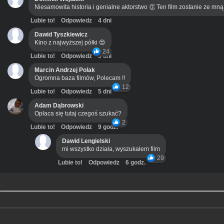
Niesamowita historia i genialne aktorstwo 👏 Ten film zostanie ze mn
Lubie to!
Odpowiedz
4 dni
Dawid Tyszkiewicz
Kino z najwyższej półki 😍
24
Lubie to!
Odpowiedz
3 dni
Marcin Andrzej Polak
Ogromna baza filmów, Polecam !!
12
Lubie to!
Odpowiedz
5 dni
Adam Dąbrowski
Opłaca się tutaj czegoś szukać?
2
Lubie to!
Odpowiedz
9 godz.
Dawid Lengielski
mi wszystko działa, wyszukałem film
29
Lubie to!
Odpowiedz
6 godz.