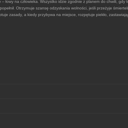
 – łowy na człowieka. Wszystko idzie zgodnie z planem do chwili, gdy to
popełnił. Otrzymuje szansę odzyskania wolności, jeśli przeżyje śmierte
tuje zasady, a kiedy przybywa na miejsce, rozpętuje piekło, zastawiaj