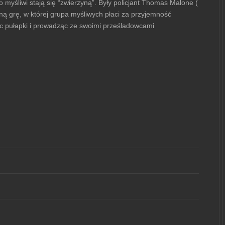
 myśliwi stają się “zwierzyną”. Były policjant Thomas Malone (
lną grę, w której grupa myśliwych płaci za przyjemność
ąc pułapki i prowadząc ze swoimi prześladowcami