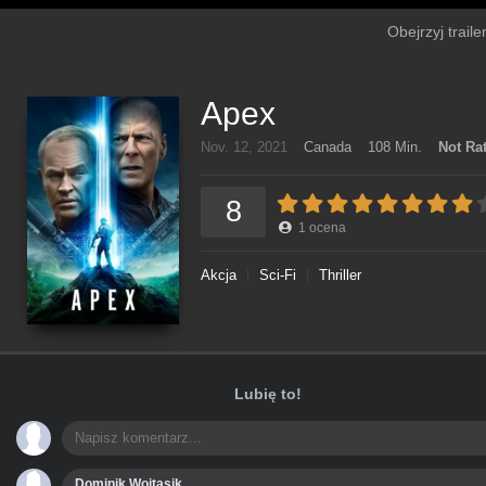
Obejrzyj traile
Apex
Nov. 12, 2021
Canada
108 Min.
Not Ra
8
1
ocena
Akcja
Sci-Fi
Thriller
Lubię to!
Dominik Wojtasik