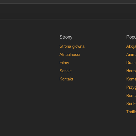
Strony
Popu
Strona główna
Akcj
Aktualności
Anim
Filmy
Dram
Seriale
Horro
Kontakt
Kome
Przy
Roma
Sci-F
Thrill