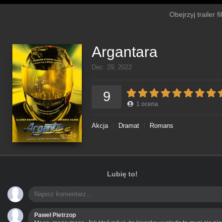
Obejrzyj trailer 
Argantara
Dec. 29, 2022
9
1
ocena
Akcja
Dramat
Romans
Lubię to!
Paweł Pietrzop