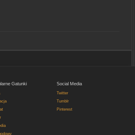
larne Gatunki
Social Media
a
Twitter
acja
Tumblr
at
Pinterest
r
dia
godowy