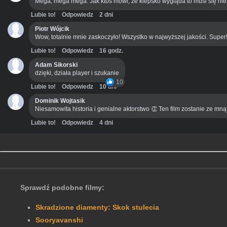
Mega, mega mega. Jak ktoś mówi, że kiepsko wygląda to musi się ni
Lubie to!
Odpowiedz
2 dni
Piotr Wójcik
Wow, totalnie mnie zaskoczyło! Wszystko w najwyższej jakości. Super
Lubie to!
Odpowiedz
16 godz.
Adam Sikorski
dzięki, działa player i szukanie
10
Lubie to!
Odpowiedz
10 dni
Dominik Wojtasik
Niesamowita historia i genialne aktorstwo 👏 Ten film zostanie ze mn
Lubie to!
Odpowiedz
4 dni
Sprawdź podobne filmy:
Skradzione diamenty: Skok stulecia
Sooryavanshi