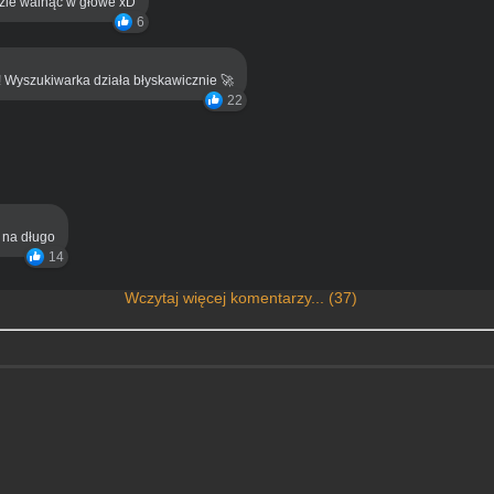
eźle walnąć w głowe xD
6
! Wyszukiwarka działa błyskawicznie 🚀
22
ą na długo
14
Wczytaj więcej komentarzy... (37)