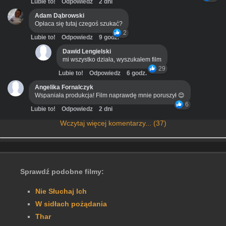
Lubie to!
Odpowiedz
2 dni
Adam Dąbrowski
Opłaca się tutaj czegoś szukać?
2
Lubie to!
Odpowiedz
9 godz.
Dawid Lengielski
mi wszystko działa, wyszukałem film
29
Lubie to!
Odpowiedz
6 godz.
Angelika Fornalczyk
Wspaniała produkcja! Film naprawdę mnie poruszył 😊
6
Lubie to!
Odpowiedz
2 dni
Wczytaj więcej komentarzy... (37)
Sprawdź podobne filmy:
Nie Słuchaj Ich
W sidłach pożądania
Thar