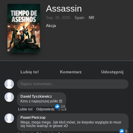
Assassin
Sep. 26, 2025
Spain
NR
Akcja
Lubię to!
Komentarz
Udostępnij
Dawid Tyszkiewicz
Kino z najwyższej półki 😍
24
Lubie to!
Odpowiedz
3 dni
Paweł Pietrzop
Mega, mega mega. Jak ktoś mówi, że kiepsko wygląda to musi
się nieźle walnąć w głowe xD
6