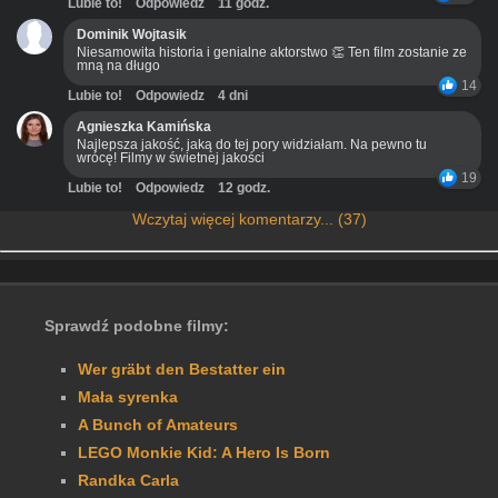
Lubie to!
Odpowiedz
11 godz.
Dominik Wojtasik
Niesamowita historia i genialne aktorstwo 👏 Ten film zostanie ze
mną na długo
14
Lubie to!
Odpowiedz
4 dni
Agnieszka Kamińska
Najlepsza jakość, jaką do tej pory widziałam. Na pewno tu
wrócę! Filmy w świetnej jakości
19
Lubie to!
Odpowiedz
12 godz.
Wczytaj więcej komentarzy... (37)
Sprawdź podobne filmy:
Wer gräbt den Bestatter ein
Mała syrenka
A Bunch of Amateurs
LEGO Monkie Kid: A Hero Is Born
Randka Carla