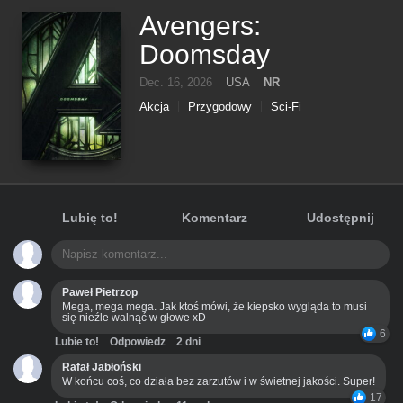
Avengers:
Doomsday
Dec. 16, 2026
USA
NR
Akcja
Przygodowy
Sci-Fi
Lubię to!
Komentarz
Udostępnij
Paweł Pietrzop
Mega, mega mega. Jak ktoś mówi, że kiepsko wygląda to musi
się nieźle walnąć w głowe xD
6
Lubie to!
Odpowiedz
2 dni
Rafał Jabłoński
W końcu coś, co działa bez zarzutów i w świetnej jakości. Super!
17