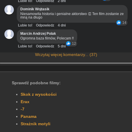
Lubie to!
Odpowiedz
2 dni
Dominik Wojtasik
Niesamowita historia i genialne aktorstwo 👏 Ten film zostanie ze
mną na długo
14
Lubie to!
Odpowiedz
4 dni
Marcin Andrzej Polak
Ogromna baza filmów, Polecam !!
12
Lubie to!
Odpowiedz
5 dni
Wczytaj więcej komentarzy... (37)
Sprawdź podobne filmy:
Skok z wysokości
Erax
-7
Panama
Strażnik motyli