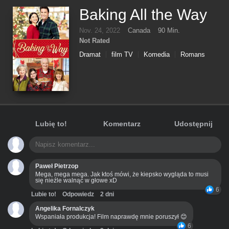
Baking All the Way
Nov. 24, 2022
Canada
90 Min.
Not Rated
Dramat
film TV
Komedia
Romans
Lubię to!
Komentarz
Udostępnij
Paweł Pietrzop
Mega, mega mega. Jak ktoś mówi, że kiepsko wygląda to musi
się nieźle walnąć w głowe xD
6
Lubie to!
Odpowiedz
2 dni
Angelika Fornalczyk
Wspaniała produkcja! Film naprawdę mnie poruszył 😊
6