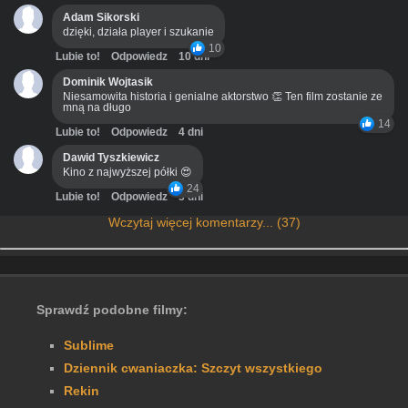
Adam Sikorski
dzięki, działa player i szukanie
10
Lubie to!
Odpowiedz
10 dni
Dominik Wojtasik
Niesamowita historia i genialne aktorstwo 👏 Ten film zostanie ze
mną na długo
14
Lubie to!
Odpowiedz
4 dni
Dawid Tyszkiewicz
Kino z najwyższej półki 😍
24
Lubie to!
Odpowiedz
3 dni
Wczytaj więcej komentarzy... (37)
Sprawdź podobne filmy:
Sublime
Dziennik cwaniaczka: Szczyt wszystkiego
Rekin