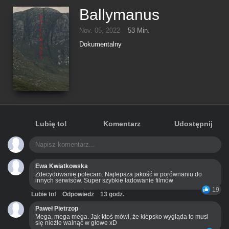
Ballymanus
Nov. 05, 2022
53 Min.
Dokumentalny
Lubię to!
Komentarz
Udostępnij
Ewa Kwiatkowska
Zdecydowanie polecam. Najlepsza jakość w porównaniu do
innych serwisów. Super szybkie ładowanie filmów
19
Lubie to!
Odpowiedz
13 godz.
Paweł Pietrzop
Mega, mega mega. Jak ktoś mówi, że kiepsko wygląda to musi
się nieźle walnąć w głowe xD