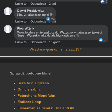
6
Lubie to!
Odpowiedz
2 dni
Dawid Tyszkiewicz
Kino z najwyższej półki 😍
24
Lubie to!
Odpowiedz
3 dni
Piotr Wójcik
Wow, totalnie mnie zaskoczyło! Wszystko w najwyższej jakości.
Super! Wyszukiwarka działa błyskawicznie 🚀
22
Lubie to!
Odpowiedz
16 godz.
Wczytaj więcej komentarzy... (37)
Sprawdź podobne filmy:
Seks to nie grzech
Oni cię zabiją
Peterchens Mondfahrt
Endless Loop
Fisherman’s Friends: One and All