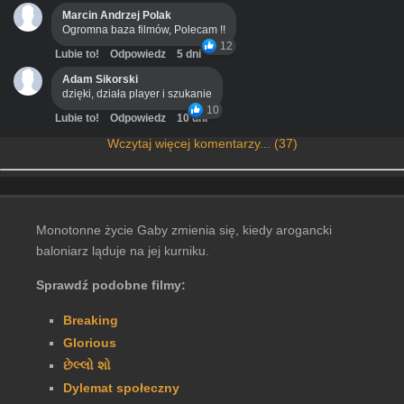
Marcin Andrzej Polak
Ogromna baza filmów, Polecam !!
12
Lubie to!
Odpowiedz
5 dni
Adam Sikorski
dzięki, działa player i szukanie
10
Lubie to!
Odpowiedz
10 dni
Wczytaj więcej komentarzy... (37)
Monotonne życie Gaby zmienia się, kiedy arogancki
baloniarz ląduje na jej kurniku.
Sprawdź podobne filmy:
Breaking
Glorious
છેલ્લો શો
Dylemat społeczny