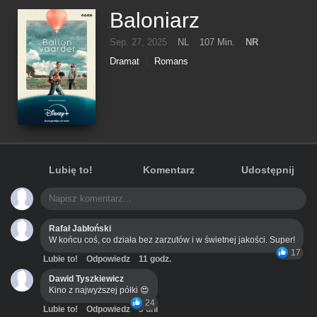
Baloniarz
Sep. 27, 2025
NL
107 Min.
NR
Dramat
Romans
Lubię to!
Komentarz
Udostępnij
Rafał Jabłoński
W końcu coś, co działa bez zarzutów i w świetnej jakości. Super!
17
Lubie to!
Odpowiedz
11 godz.
Dawid Tyszkiewicz
Kino z najwyższej półki 😍
24
Lubie to!
Odpowiedz
3 dni