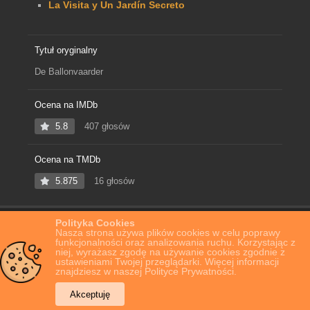
La Visita y Un Jardín Secreto
Tytuł oryginalny
De Ballonvaarder
Ocena na IMDb
5.8
407 głosów
Ocena na TMDb
5.875
16 głosów
Polityka Cookies
Home
Film Online
Baloniarz
Nasza strona używa plików cookies w celu poprawy
funkcjonalności oraz analizowania ruchu. Korzystając z
niej, wyrażasz zgodę na używanie cookies zgodnie z
ustawieniami Twojej przeglądarki. Więcej informacji
znajdziesz w naszej Polityce Prywatności.
Akceptuję