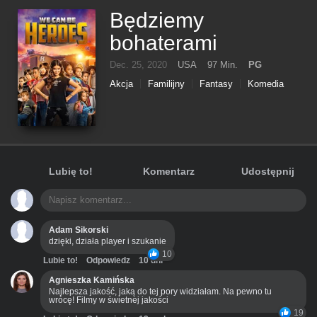
Będziemy
bohaterami
Dec. 25, 2020
USA
97 Min.
PG
Akcja
Familijny
Fantasy
Komedia
Lubię to!
Komentarz
Udostępnij
Adam Sikorski
dzięki, działa player i szukanie
10
Lubie to!
Odpowiedz
10 dni
Agnieszka Kamińska
Najlepsza jakość, jaką do tej pory widziałam. Na pewno tu
wrócę! Filmy w świetnej jakości
19