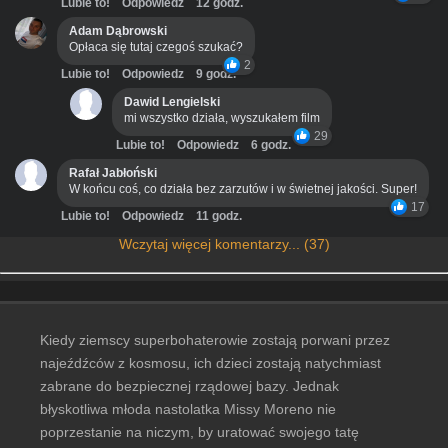
Lubie to!
Odpowiedz
12 godz.
Adam Dąbrowski
Opłaca się tutaj czegoś szukać?
2
Lubie to!
Odpowiedz
9 godz.
Dawid Lengielski
mi wszystko działa, wyszukałem film
29
Lubie to!
Odpowiedz
6 godz.
Rafał Jabłoński
W końcu coś, co działa bez zarzutów i w świetnej jakości. Super!
17
Lubie to!
Odpowiedz
11 godz.
Wczytaj więcej komentarzy... (37)
Kiedy ziemscy superbohaterowie zostają porwani przez
najeźdźców z kosmosu, ich dzieci zostają natychmiast
zabrane do bezpiecznej rządowej bazy. Jednak
błyskotliwa młoda nastolatka Missy Moreno nie
poprzestanie na niczym, by uratować swojego tatę