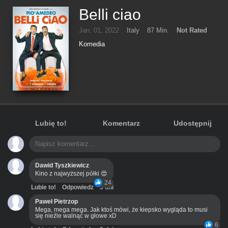
Belli ciao
Jan. 01, 2022
Italy
87 Min.
Not Rated
Komedia
Lubię to!
Komentarz
Udostępnij
Dawid Tyszkiewicz
Kino z najwyższej półki 😍
24
Lubie to!
Odpowiedz
3 dni
Paweł Pietrzop
Mega, mega mega. Jak ktoś mówi, że kiepsko wygląda to musi
się nieźle walnąć w głowe xD
6