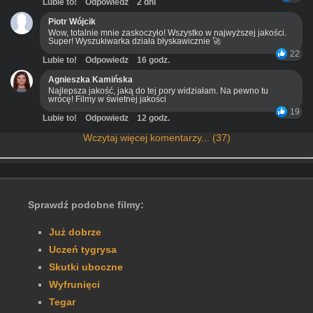
Lubie to!
Odpowiedz
2 dni
Piotr Wójcik
Wow, totalnie mnie zaskoczyło! Wszystko w najwyższej jakości.
Super! Wyszukiwarka działa błyskawicznie 🚀
22
Lubie to!
Odpowiedz
16 godz.
Agnieszka Kamińska
Najlepsza jakość, jaką do tej pory widziałam. Na pewno tu
wrócę! Filmy w świetnej jakości
19
Lubie to!
Odpowiedz
12 godz.
Wczytaj więcej komentarzy... (37)
Sprawdź podobne filmy:
Już dobrze
Uczeń tygrysa
Skutki uboczne
Wyfrunięci
Tegar