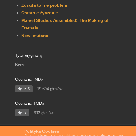
Zdrada to nie problem
Ostatnie życzenie
Marvel Studios Assembled: The Making of
Eternals
Nowi mutanci
Tytuł oryginalny
Beast
Ocena na IMDb
5.6
19,694 głosów
Ocena na TMDb
7
692 głosów
Polityka Cookies
Home
Film Online
Bestia
Nasza strona używa plików cookies w celu poprawy