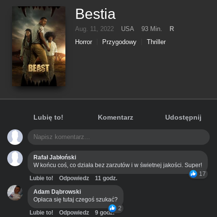
Bestia
Aug. 11, 2022
USA
93 Min.
R
Horror
Przygodowy
Thriller
Lubię to!
Komentarz
Udostępnij
Rafał Jabłoński
W końcu coś, co działa bez zarzutów i w świetnej jakości. Super!
17
Lubie to!
Odpowiedz
11 godz.
Adam Dąbrowski
Opłaca się tutaj czegoś szukać?
2
Lubie to!
Odpowiedz
9 godz.