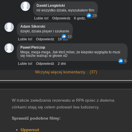
Dawid Lengielski
mi wszystko działa, wyszukałem film
29
Lubie to!
Odpowiedz
6 godz.
Adam Sikorski
dzięki, działa player i szukanie
10
Lubie to!
Odpowiedz
10 dni
Paweł Pietrzop
Mega, mega mega. Jak ktoś mówi, że kiepsko wygląda to musi
się nieźle walnąć w głowe xD
6
Lubie to!
Odpowiedz
2 dni
Wczytaj więcej komentarzy... (37)
W trakcie zwiedzania rezerwatu w RPA ojciec z dwiema
córkami stają się celem polowań lwa ludożercy.
Sprawdź podobne filmy:
Uppercut