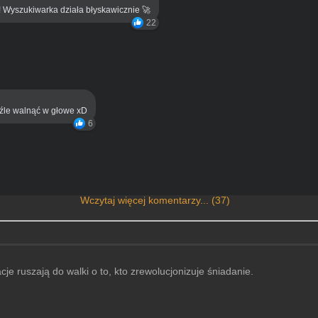
! Wyszukiwarka działa błyskawicznie 🚀
22
eźle walnąć w głowe xD
6
Wczytaj więcej komentarzy... (37)
e ruszają do walki o to, kto zrewolucjonizuje śniadanie.