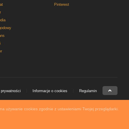
at
Pinterest
r
dia
godowy
ns
i
er
 prywatności
Informacje o cookies
Regulamin
 na używanie cookies zgodnie z ustawieniami Twojej przeglądarki.