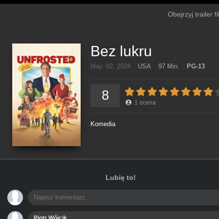
Obejrzyj trailer 
Bez lukru
May. 02, 2024
USA
97 Min.
PG-13
8
1
ocena
Komedia
Lubię to!
Piotr Wójcik