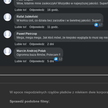
Wow, totalnie mnie zaskoczyło! Wszystko w najwyższej jakości. Super
Lubie to!
Odpowiedz
16 godz.
Rafał Jabłoński
W końcu coś, co działa bez zarzutów i w świetnej jakości. Super!
17
Lubie to!
Odpowiedz
11 godz.
Paweł Pietrzop
Mega, mega mega. Jak ktoś mówi, że kiepsko wygląda to musi się ni
Lubie to!
Odpowiedz
2 dni
Marcin Andrzej Polak
Ogromna baza filmów, Polecam !!
12
Lubie to!
Odpowiedz
5 dni
W epoce niepodzielnych rządów płatków z mlekiem dwie korporacj
Sprawdź podobne filmy: