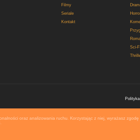
Filmy
Dram
Seriale
Horro
Kontakt
Kome
Przy
Roma
Sci-F
Thrill
Polityka
nalności oraz analizowania ruchu. Korzystając z niej, wyrażasz zgodę
.