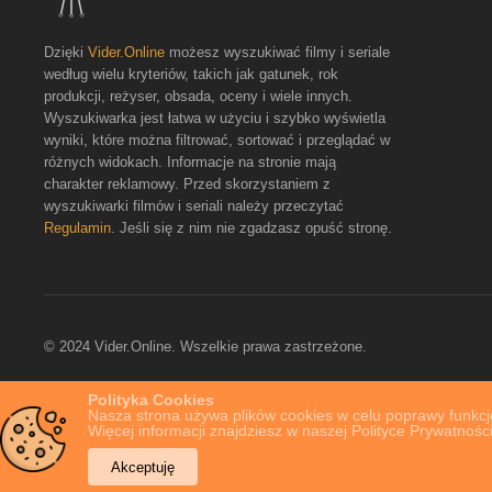
Dzięki
Vider.Online
możesz wyszukiwać filmy i seriale
według wielu kryteriów, takich jak gatunek, rok
produkcji, reżyser, obsada, oceny i wiele innych.
Wyszukiwarka jest łatwa w użyciu i szybko wyświetla
wyniki, które można filtrować, sortować i przeglądać w
różnych widokach. Informacje na stronie mają
charakter reklamowy. Przed skorzystaniem z
wyszukiwarki filmów i seriali należy przeczytać
Regulamin
. Jeśli się z nim nie zgadzasz opuść stronę.
© 2024 Vider.Online. Wszelkie prawa zastrzeżone.
Polityka Cookies
Nasza strona używa plików cookies w celu poprawy funkcjo
Więcej informacji znajdziesz w naszej Polityce Prywatności
Akceptuję