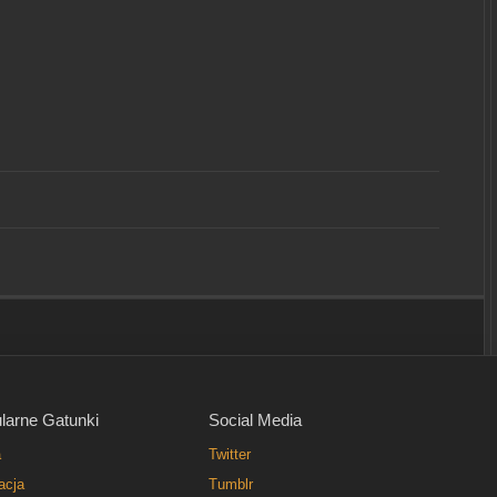
larne Gatunki
Social Media
a
Twitter
acja
Tumblr