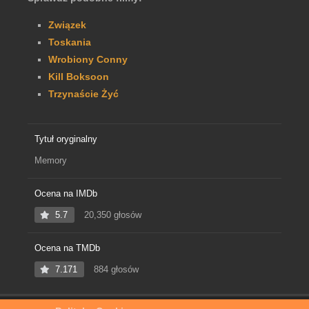
Związek
Toskania
Wrobiony Conny
Kill Boksoon
Trzynaście Żyć
Tytuł oryginalny
Memory
Ocena na IMDb
5.7
20,350 głosów
Ocena na TMDb
7.171
884 głosów