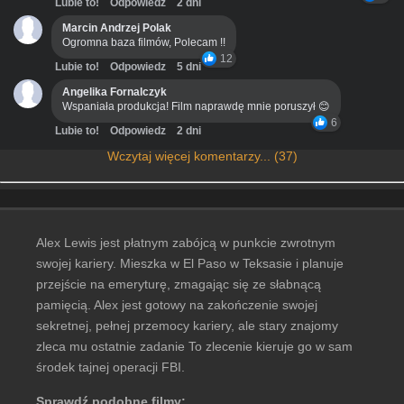
Lubie to!
Odpowiedz
2 dni
Marcin Andrzej Polak
Ogromna baza filmów, Polecam !!
12
Lubie to!
Odpowiedz
5 dni
Angelika Fornalczyk
Wspaniała produkcja! Film naprawdę mnie poruszył 😊
6
Lubie to!
Odpowiedz
2 dni
Wczytaj więcej komentarzy... (37)
Alex Lewis jest płatnym zabójcą w punkcie zwrotnym
swojej kariery. Mieszka w El Paso w Teksasie i planuje
przejście na emeryturę, zmagając się ze słabnącą
pamięcią. Alex jest gotowy na zakończenie swojej
sekretnej, pełnej przemocy kariery, ale stary znajomy
zleca mu ostatnie zadanie To zlecenie kieruje go w sam
środek tajnej operacji FBI.
Sprawdź podobne filmy: