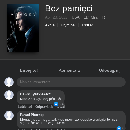
Bez pamięci
Apr. 28, 2022
USA
114 Min.
R
Akcja
Kryminał
Thriller
Lubię to!
Komentarz
Udostępnij
Dawid Tyszkiewicz
Kino z najwyższej półki 😍
24
Lubie to!
Odpowiedz
3 dni
Paweł Pietrzop
Mega, mega mega. Jak ktoś mówi, że kiepsko wygląda to musi
się nieźle walnąć w głowe xD
6