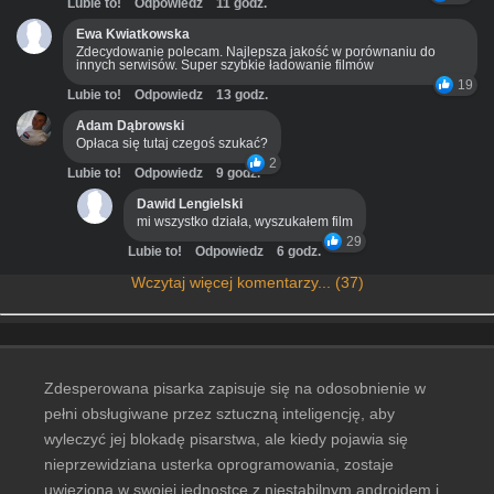
Lubie to!
Odpowiedz
11 godz.
Ewa Kwiatkowska
Zdecydowanie polecam. Najlepsza jakość w porównaniu do
innych serwisów. Super szybkie ładowanie filmów
19
Lubie to!
Odpowiedz
13 godz.
Adam Dąbrowski
Opłaca się tutaj czegoś szukać?
2
Lubie to!
Odpowiedz
9 godz.
Dawid Lengielski
mi wszystko działa, wyszukałem film
29
Lubie to!
Odpowiedz
6 godz.
Wczytaj więcej komentarzy... (37)
Zdesperowana pisarka zapisuje się na odosobnienie w
pełni obsługiwane przez sztuczną inteligencję, aby
wyleczyć jej blokadę pisarstwa, ale kiedy pojawia się
nieprzewidziana usterka oprogramowania, zostaje
uwięziona w swojej jednostce z niestabilnym androidem i