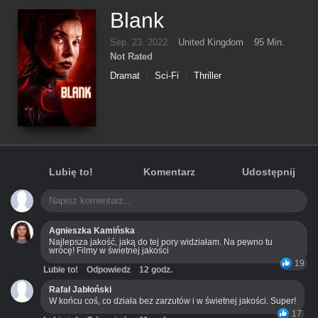
Blank
Sep. 23, 2022
United Kingdom
95 Min.
Not Rated
Dramat
Sci-Fi
Thriller
Lubię to!
Komentarz
Udostępnij
Agnieszka Kamińska
Najlepsza jakość, jaką do tej pory widziałam. Na pewno tu
wrócę! Filmy w świetnej jakości
19
Lubie to!
Odpowiedz
12 godz.
Rafał Jabłoński
W końcu coś, co działa bez zarzutów i w świetnej jakości. Super!
17