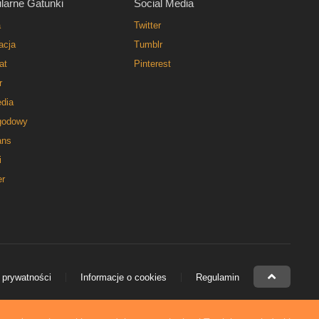
larne Gatunki
Social Media
a
Twitter
acja
Tumblr
at
Pinterest
r
dia
godowy
ns
i
er
 prywatności
Informacje o cookies
Regulamin