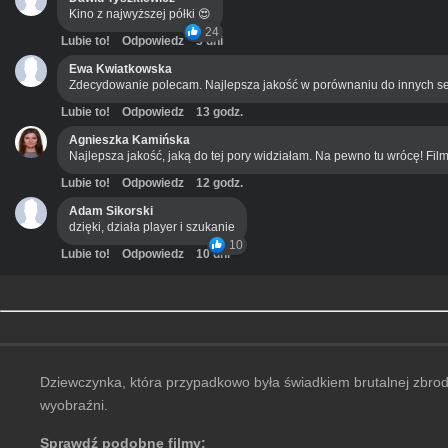
Kino z najwyższej półki 😍
24
Lubie to!
Odpowiedz
3 dni
Ewa Kwiatkowska
Zdecydowanie polecam. Najlepsza jakość w porównaniu do innych se
Lubie to!
Odpowiedz
13 godz.
Agnieszka Kamińska
Najlepsza jakość, jaką do tej pory widziałam. Na pewno tu wrócę! Film
Lubie to!
Odpowiedz
12 godz.
Adam Sikorski
dzięki, działa player i szukanie
10
Lubie to!
Odpowiedz
10 dni
Dziewczynka, która przypadkowo była świadkiem brutalnej zbrodni
wyobraźni.
Sprawdź podobne filmy: