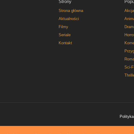
Strony
Popu
Strona główna
Akcj
Aktualności
Anim
Filmy
Dram
Seriale
Horro
Kontakt
Kome
Przy
Roma
Sci-F
Thrill
Polityka