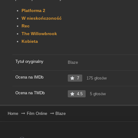
Platforma 2
W nieskończoność
Rec
The Willowbrook
Kobieta
Tytuł oryginalny
Blaze
Ocena na IMDb
7
175 głosów
Ocena na TMDb
4.5
5 głosów
Home
Film Online
Blaze