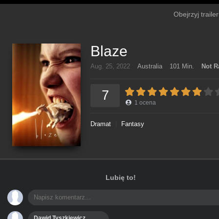
Obejrzyj traile
Blaze
Aug. 25, 2022
Australia
101 Min.
Not R
7
1
ocena
Dramat
Fantasy
Lubię to!
Dawid Tyszkiewicz