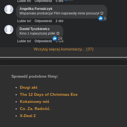
Lubie to!
Odpowiedz
5 dni
Angelika Fornalczyk
Wspaniała produkcja! Film naprawdę mnie poruszył 😊
6
Lubie to!
Odpowiedz
2 dni
Dawid Tyszkiewicz
Kino z najwyższej półki 😍
24
Lubie to!
Odpowiedz
3 dni
Wczytaj więcej komentarzy... (37)
Sprawdź podobne filmy:
Drugi akt
The 12 Days of Christmas Eve
Kokainowy miś
Co. Za. Radość.
X-Deal 2