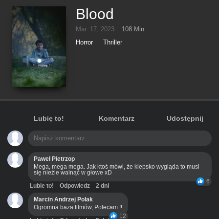
Blood
Mar. 17, 2023
108 Min.
Horror
Thriller
Lubię to!
Komentarz
Udostępnij
Paweł Pietrzop
Mega, mega mega. Jak ktoś mówi, że kiepsko wygląda to musi
się nieźle walnąć w głowe xD
6
Lubie to!
Odpowiedz
2 dni
Marcin Andrzej Polak
Ogromna baza filmów, Polecam !!
12